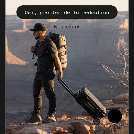
Enregistrez votre Valise
Oui, profitez de la réduction
Politique de vente
Bulletin d'information
Non, merci.
Pays-Bas (EUR €)
© 2026, NANUK Europe.
Propulsé par Shopify
Politique de remboursement
Politique de confidentialité
Conditions d'utilisation
Politique d'expédition
Avis juridique
Rapport de conformité