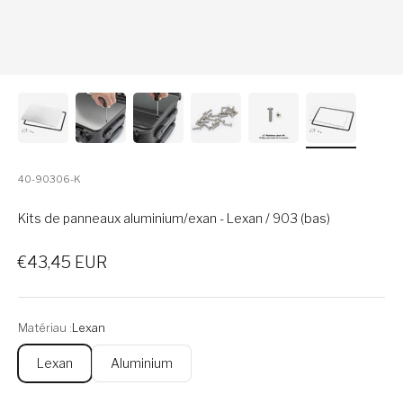
40-90306-K
Kits de panneaux aluminium/exan - Lexan / 903 (bas)
Prix de vente
€43,45 EUR
Matériau :
Lexan
Lexan
Aluminium