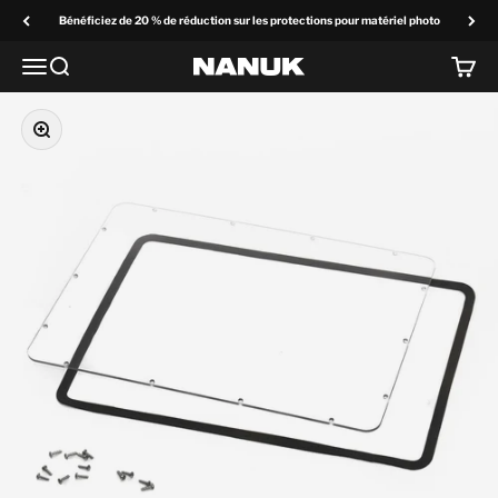
Passer au contenu
Bénéficiez de 20 % de réduction sur les protections pour matériel photo
Menu
Recherchez
Panier
NANUK Europe
Zoom