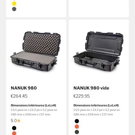
Orange
Jaune
Graphite
NANUK 980
NANUK 980 vide
€264.45
€229.95
Dimensions intérieures (LxLxH)
Dimensions intérieures (LxLxH)
26,9 pouces x 13,3 po x 6,2 pouces
26,9 pouces x 13,3 po x 6,2 pouces
683 mm x 338 mm x 157 mm
683 mm x 338 mm x 157 mm
Couleur
5.0
Noir
Couleur
Orange
Noir