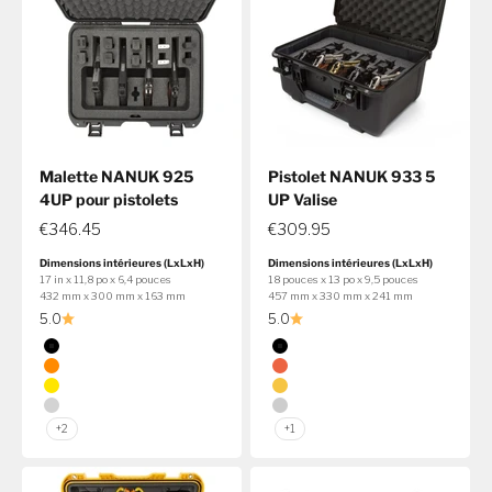
Malette NANUK 925
Pistolet NANUK 933 5
4UP pour pistolets
UP Valise
€346.45
€309.95
Dimensions intérieures (LxLxH)
Dimensions intérieures (LxLxH)
17 in x 11,8 po x 6,4 pouces
18 pouces x 13 po x 9,5 pouces
432 mm x 300 mm x 163 mm
457 mm x 330 mm x 241 mm
5.0
5.0
Couleur
Couleur
Noir
Noir
Orange
Orange
Jaune
Jaune
Argent
Argent
+2
+1