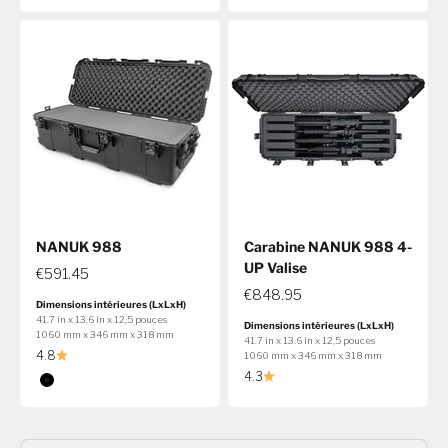
NANUK 988
Carabine NANUK 988 4-
UP Valise
€591.45
€848.95
Dimensions intérieures (LxLxH)
41.7 in x 13.6 in x 12,5 pouces
Dimensions intérieures (LxLxH)
1060 mm x 346 mm x 318 mm
41.7 in x 13.6 in x 12,5 pouces
4.8
1060 mm x 346 mm x 318 mm
4.3
Couleur
Noir