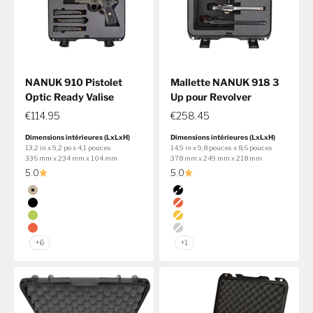
NANUK 910 Pistolet
Mallette NANUK 918 3
Optic Ready Valise
Up pour Revolver
€114.95
€258.45
Dimensions intérieures (LxLxH)
Dimensions intérieures (LxLxH)
13,2 in x 9,2 po x 4,1 pouces
14,9 in x 9,8 pouces x 8,6 pouces
336 mm x 234 mm x 104 mm
378 mm x 249 mm x 218 mm
5.0
5.0
Couleur
Couleur
Beige
Noir
Noir
Orange
Lime
Jaune
Orange
Argent
+6
+1