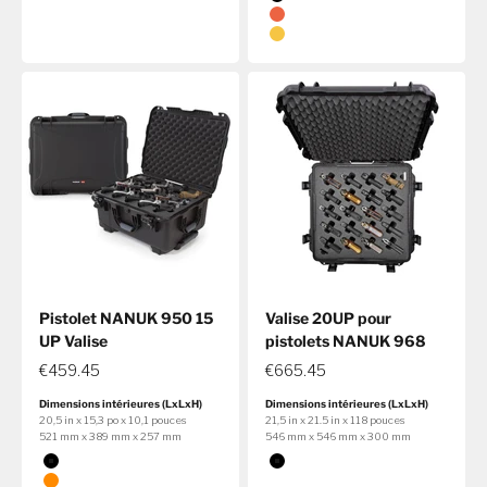
Noir
Orange
Jaune
Pistolet NANUK 950 15
Valise 20UP pour
UP Valise
pistolets NANUK 968
€459.45
€665.45
Dimensions intérieures (LxLxH)
Dimensions intérieures (LxLxH)
20,5 in x 15,3 po x 10,1 pouces
21,5 in x 21.5 in x 118 pouces
521 mm x 389 mm x 257 mm
546 mm x 546 mm x 300 mm
Couleur
Couleur
Noir
Noir