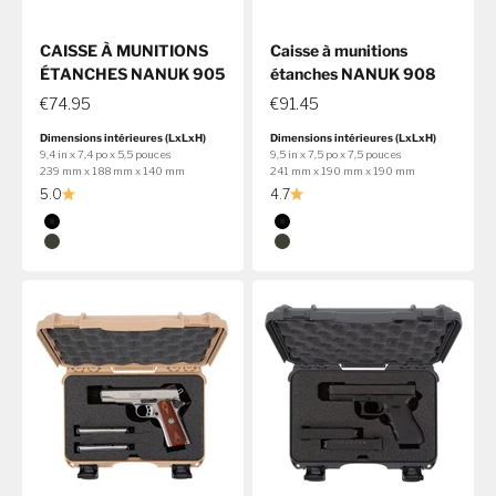
CAISSE À MUNITIONS
Caisse à munitions
ÉTANCHES NANUK 905
étanches NANUK 908
€74.95
€91.45
Dimensions intérieures (LxLxH)
Dimensions intérieures (LxLxH)
9,4 in x 7,4 po x 5,5 pouces
9,5 in x 7,5 po x 7,5 pouces
239 mm x 188 mm x 140 mm
241 mm x 190 mm x 190 mm
5.0
4.7
Couleur
Couleur
Noir
Noir
Olive
Olive