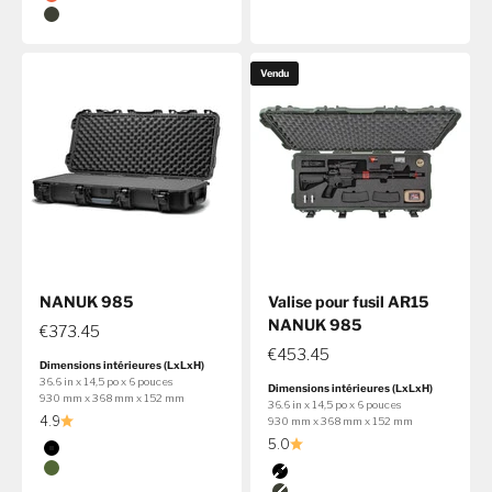
Olive
Orange
Olive
Vendu
NANUK 985
Valise pour fusil AR15
NANUK 985
€373.45
€453.45
Dimensions intérieures (LxLxH)
36.6 in x 14,5 po x 6 pouces
Dimensions intérieures (LxLxH)
930 mm x 368 mm x 152 mm
36.6 in x 14,5 po x 6 pouces
4.9
930 mm x 368 mm x 152 mm
5.0
Couleur
Noir
Couleur
Olive
Noir