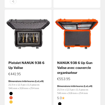
+1
Pistolet NANUK 938 6
NANUK 938 6 Up Gun
Up Valise
Valise avec couvercle
organisateur
€441.95
€553.95
Dimensions intérieures (LxLxH)
21,5 in x 12,5 po x 11,6 pouces
Dimensions intérieures (LxLxH)
546 mm x 318 mm x 294 mm
21,5 in x 12,5 po x 11,6 pouces
Couleur
546 mm x 318 mm x 294 mm
Noir
5.0
Orange
Couleur
Jaune