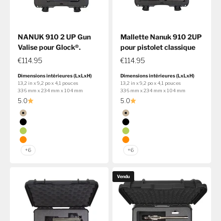
NANUK 910 2 UP Gun
Mallette Nanuk 910 2UP
Valise pour Glock®.
pour pistolet classique
€114.95
€114.95
Dimensions intérieures (LxLxH)
Dimensions intérieures (LxLxH)
13,2 in x 9,2 po x 4,1 pouces
13,2 in x 9,2 po x 4,1 pouces
336 mm x 234 mm x 104 mm
336 mm x 234 mm x 104 mm
5.0
5.0
Couleur
Couleur
Beige
Beige
Noir
Noir
Lime
Lime
Orange
Orange
+6
+6
Vendu