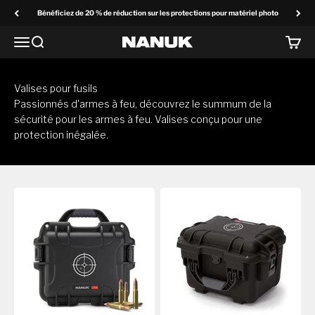
Passer au contenu
Bénéficiez de 20 % de réduction sur les protections pour matériel photo
Menu
Recherchez
Panier
NANUK Europe
Valises pour fusils
Passionnés d'armes à feu, découvrez le summum de la
sécurité pour les armes à feu. Valises conçu pour une
protection inégalée.