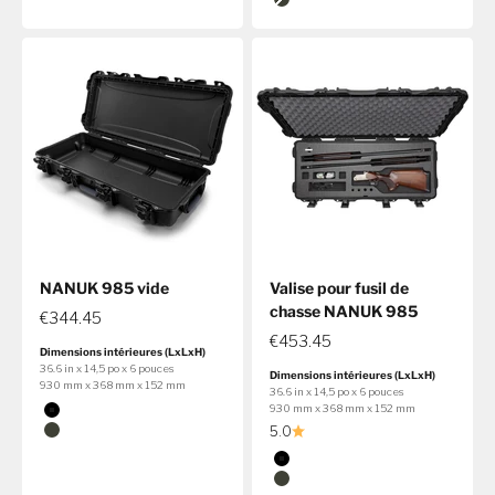
Olive
NANUK 985 vide
Valise pour fusil de
chasse NANUK 985
€344.45
€453.45
Dimensions intérieures (LxLxH)
36.6 in x 14,5 po x 6 pouces
Dimensions intérieures (LxLxH)
930 mm x 368 mm x 152 mm
36.6 in x 14,5 po x 6 pouces
Couleur
930 mm x 368 mm x 152 mm
Noir
5.0
Olive
Couleur
Noir
Olive