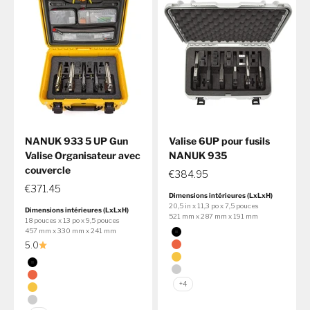
NANUK 933 5 UP Gun
Valise 6UP pour fusils
Valise Organisateur avec
NANUK 935
couvercle
€384.95
€371.45
Dimensions intérieures (LxLxH)
20,5 in x 11,3 po x 7,5 pouces
Dimensions intérieures (LxLxH)
521 mm x 287 mm x 191 mm
18 pouces x 13 po x 9,5 pouces
Couleur
457 mm x 330 mm x 241 mm
Noir
5.0
Orange
Couleur
Jaune
Noir
Argent
Orange
+4
Jaune
Argent