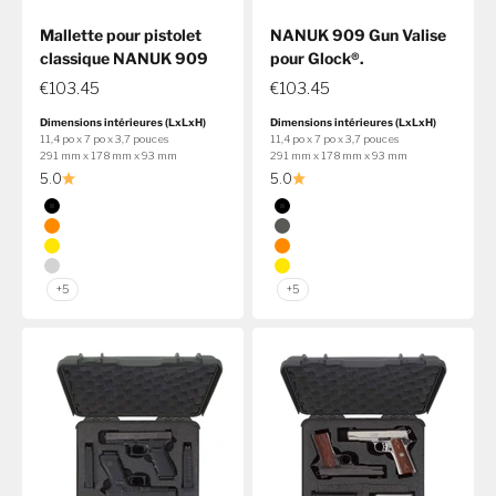
Mallette pour pistolet
NANUK 909 Gun Valise
classique NANUK 909
pour Glock®.
€103.45
€103.45
Dimensions intérieures (LxLxH)
Dimensions intérieures (LxLxH)
11,4 po x 7 po x 3,7 pouces
11,4 po x 7 po x 3,7 pouces
291 mm x 178 mm x 93 mm
291 mm x 178 mm x 93 mm
5.0
5.0
Couleur
Couleur
Noir
Noir
Orange
Graphite
Jaune
Orange
Argent
Jaune
+5
+5