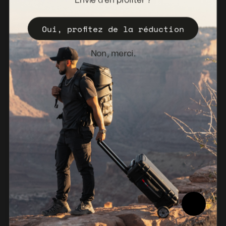
Envie d'en profiter ?
Enregistrez votre Valise
Oui, profitez de la réduction
Politique de vente
Bulletin d'information
Non, merci.
Pays-Bas (EUR €)
© 2026, NANUK Europe.
Propulsé par Shopify
Politique de remboursement
Politique de confidentialité
Conditions d'utilisation
Politique d'expédition
Avis juridique
Rapport de conformité