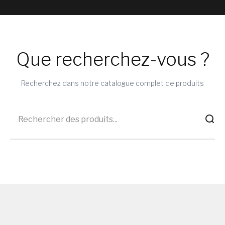
Que recherchez-vous ?
Recherchez dans notre catalogue complet de produits
Protection pratique
Protecti
Valises à roulettes
Ligne é