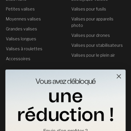
Chaque valise NANUK valise avec une garantie à vie limitée
Petites valises
Valises pour fusils
et bénéficie d'un service clientèle pratique. Parce qu'une
valise protège votre équipement le plus précieux doit elle-
Moyennes valises
Valises pour appareils
même être quelque chose sur lequel vous pouvez compter,
photo
Grandes valises
indéfiniment.
Valises pour drones
Les professionnels les plus exigeants au monde ne se
Valises longues
contentent pas de peu. Votre équipement ne devrait pas non
Valises pour stabilisateurs
Valises à roulettes
plus.
Valises pour le plein air
Découvrez valises NANUK valises
Accessoires
Service clientèle
Vous avez débloqué
Contact
une
Retours
Fiches Techniques
réduction !
Où acheter
Devenir distributeur