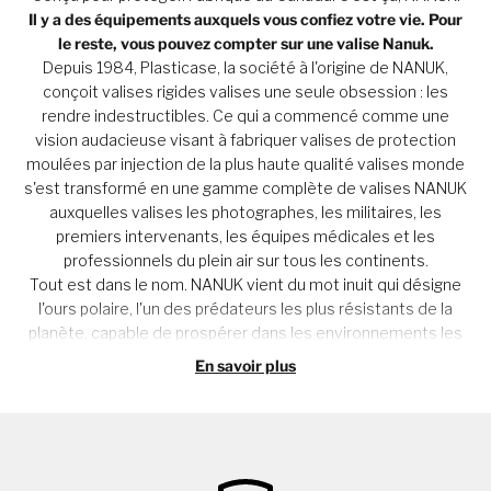
Il y a des équipements auxquels vous confiez votre vie. Pour
le reste, vous pouvez compter sur une valise Nanuk.
Depuis 1984, Plasticase, la société à l'origine de NANUK,
conçoit valises rigides valises une seule obsession : les
rendre indestructibles. Ce qui a commencé comme une
vision audacieuse visant à fabriquer valises de protection
moulées par injection de la plus haute qualité valises monde
s'est transformé en une gamme complète de valises NANUK
auxquelles valises les photographes, les militaires, les
premiers intervenants, les équipes médicales et les
professionnels du plein air sur tous les continents.
Tout est dans le nom. NANUK vient du mot inuit qui désigne
l'ours polaire, l'un des prédateurs les plus résistants de la
planète, capable de prospérer dans les environnements les
plus hostiles. C'est la norme à laquelle chaque valise NANUK
En savoir plus
valise se conformer.
Conçu là où ça compte
valises NANUK valises fièrement conçues et fabriquées au
Canada. Ce n'est pas seulement une question de fierté, c'est
un choix délibéré. Le climat rigoureux et les normes