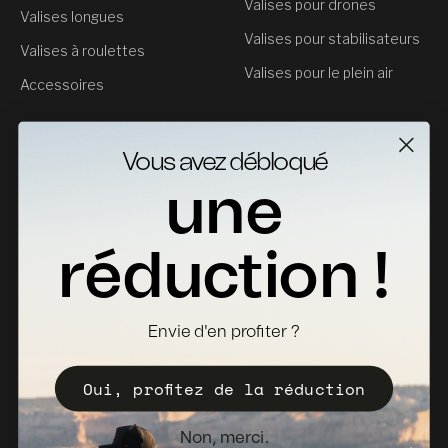
Valises pour drones
Valises longues
Valises pour stabilisateurs
Valises à roulettes
Valises pour le plein air
Accessoires
Service clientèle
Vous avez débloqué
Contact
une
Retours
Fiches Techniques
réduction !
Où acheter
Devenir distributeur
Envie d'en profiter ?
Enregistrez votre Valise
Oui, profitez de la réduction
Politique de vente
Bulletin d'information
Non, merci.