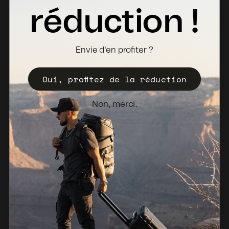
Fiches Techniques
réduction !
Où acheter
Devenir distributeur
Envie d'en profiter ?
Enregistrez votre Valise
Oui, profitez de la réduction
Politique de vente
Bulletin d'information
Non, merci.
Pays-Bas (EUR €)
© 2026, NANUK Europe.
Propulsé par Shopify