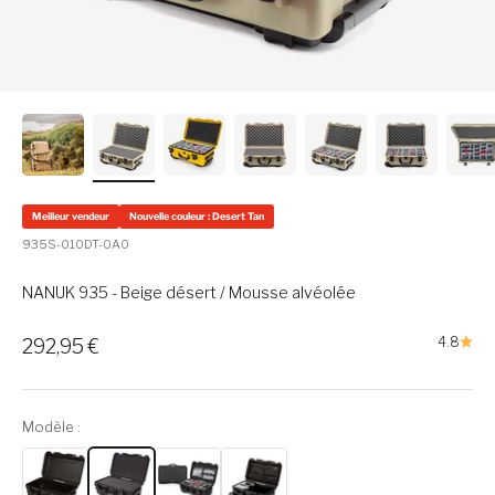
Meilleur vendeur
Nouvelle couleur : Desert Tan
935S-010DT-0A0
NANUK 935 - Beige désert / Mousse alvéolée
Prix de vente
4.8
292,95 €
Modèle :