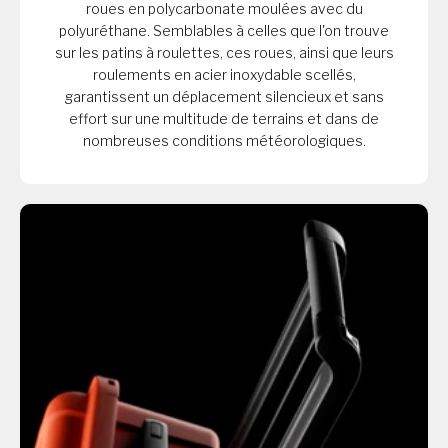
roues en polycarbonate moulées avec du
polyuréthane. Semblables à celles que l'on trouve
sur les patins à roulettes, ces roues, ainsi que leurs
roulements en acier inoxydable scellés,
garantissent un déplacement silencieux et sans
effort sur une multitude de terrains et dans de
nombreuses conditions météorologiques.