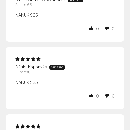
Athens, GR
NANUK 935
0
0
Dániel Koponyás
Budapest, HU
NANUK 935
0
0