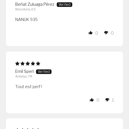
Beñat Zuluaga Pérez
Barcelona, ES
NANUK 935
0
0
Emil Sperl
Antalya, TR
Tout est perf !
0
1