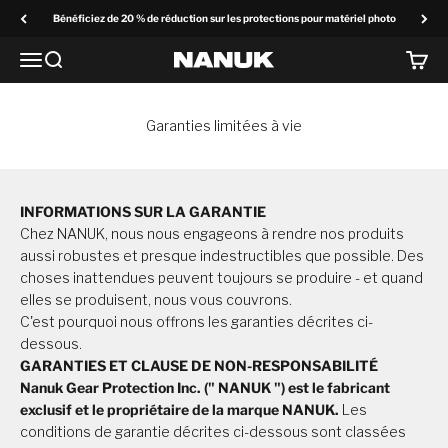
Passer au contenu
Bénéficiez de 20 % de réduction sur les protections pour matériel photo
Menu
Recherchez
Panier
NANUK Europe
Garanties limitées à vie
INFORMATIONS SUR LA GARANTIE
Chez NANUK, nous nous engageons à rendre nos produits
aussi robustes et presque indestructibles que possible. Des
choses inattendues peuvent toujours se produire - et quand
elles se produisent, nous vous couvrons.
C'est pourquoi nous offrons les garanties décrites ci-
dessous.
GARANTIES ET CLAUSE DE NON-RESPONSABILITÉ
Nanuk Gear Protection Inc. (" NANUK ") est le fabricant
exclusif et le propriétaire de la marque NANUK.
Les
conditions de garantie décrites ci-dessous sont classées