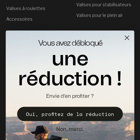
Valises pour stabilisateurs
Valises à roulettes
Valises pour le plein air
Accessoires
Service clientèle
Vous avez débloqué
Contact
une
Retours
Fiches Techniques
réduction !
Où acheter
Devenir distributeur
Envie d'en profiter ?
Enregistrez votre Valise
Oui, profitez de la réduction
Politique de vente
Bulletin d'information
Non, merci.