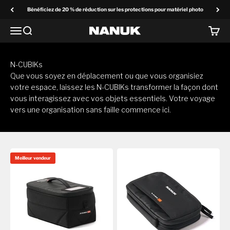
Passer au contenu
Bénéficiez de 20 % de réduction sur les protections pour matériel photo
Menu
Recherchez
Panier
NANUK Europe
N-CUBIKs
Que vous soyez en déplacement ou que vous organisiez
votre espace, laissez les N-CUBIKs transformer la façon dont
vous interagissez avec vos objets essentiels. Votre voyage
vers une organisation sans faille commence ici.
Meilleur vendeur