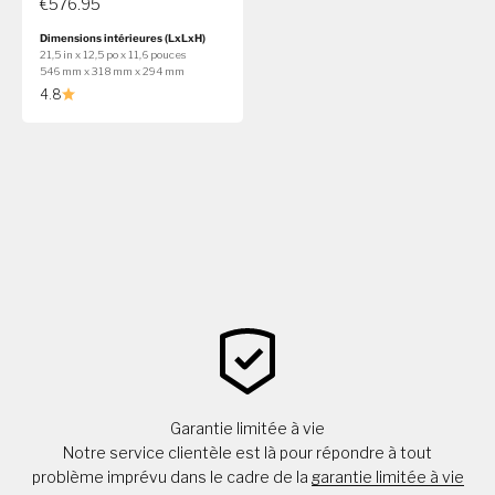
€576.95
Dimensions intérieures (LxLxH)
21,5 in x 12,5 po x 11,6 pouces
546 mm x 318 mm x 294 mm
4.8
Garantie limitée à vie
Notre service clientèle est là pour répondre à tout
problème imprévu dans le cadre de la
garantie limitée à vie