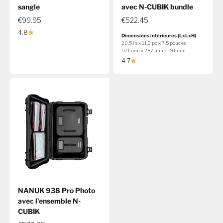
sangle
avec N-CUBIK bundle
€99.95
€522.45
4.8
Dimensions intérieures (LxLxH)
20,5 in x 11,3 po x 7,5 pouces
521 mm x 287 mm x 191 mm
4.7
NANUK 938 Pro Photo
avec l'ensemble N-
CUBIK