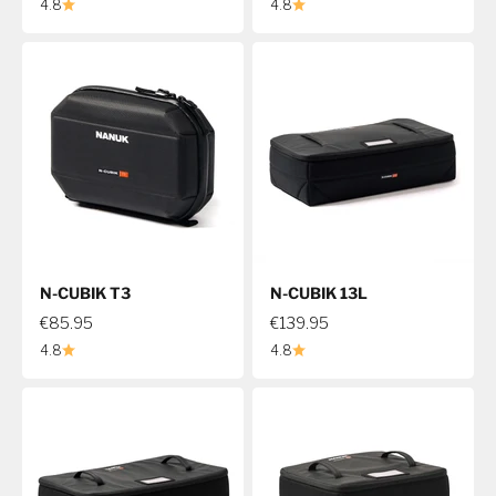
4.8
4.8
N-CUBIK T3
N-CUBIK 13L
€85.95
€139.95
4.8
4.8