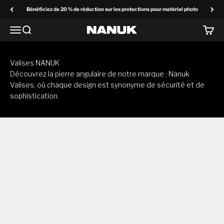
Passer au contenu
Bénéficiez de 20 % de réduction sur les protections pour matériel photo
Menu
Recherchez
Panier
NANUK Europe
Valises NANUK
Découvrez la pierre angulaire de notre marque : Nanuk
Valises, où chaque design est synonyme de sécurité et de
sophistication.