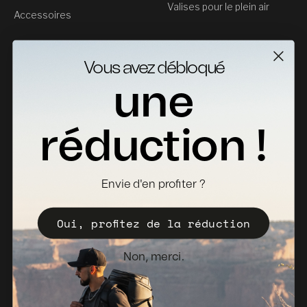
Valises pour le plein air
Accessoires
Service clientèle
Vous avez débloqué
Contact
une
Retours
Fiches Techniques
réduction !
Où acheter
Devenir distributeur
Envie d'en profiter ?
Enregistrez votre Valise
Oui, profitez de la réduction
Politique de vente
Bulletin d'information
Non, merci.