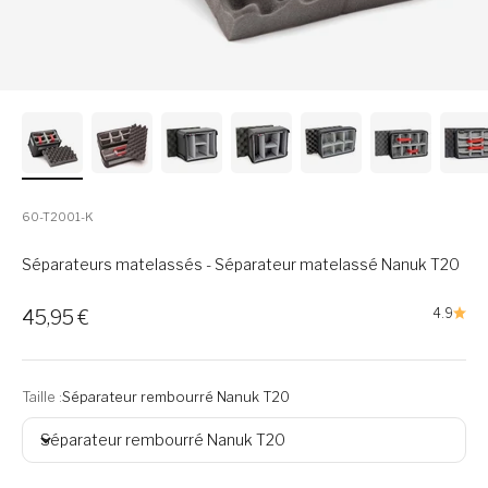
60-T2001-K
Séparateurs matelassés - Séparateur matelassé Nanuk T20
Prix soldé
4.9
45,95 €
Taille :
Séparateur rembourré Nanuk T20
Séparateur rembourré Nanuk T20