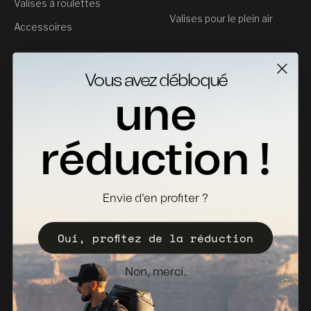
Valises à roulettes
Valises pour le plein air
Accessoires
Service clientèle
Vous avez débloqué
Contact
une
Retours
Fiches Techniques
réduction !
Où acheter
Devenir distributeur
Envie d'en profiter ?
Enregistrez votre Valise
Oui, profitez de la réduction
Politique de vente
Bulletin d'information
Non, merci.