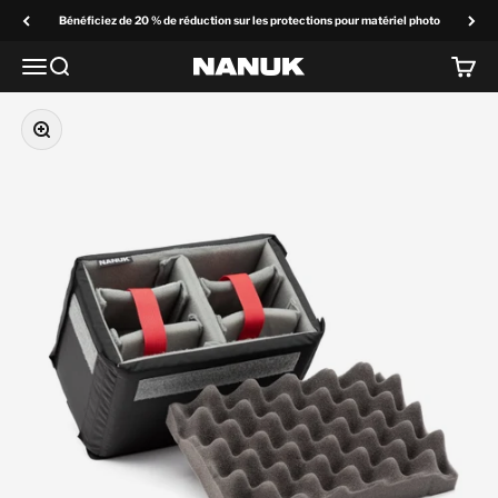
Passer au contenu
Bénéficiez de 20 % de réduction sur les protections pour matériel photo
Menu
Recherchez
Panier
NANUK Europe
Zoom