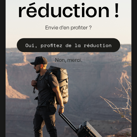
Fiches Techniques
réduction !
Où acheter
Devenir distributeur
Envie d'en profiter ?
Enregistrez votre Valise
Oui, profitez de la réduction
Politique de vente
Bulletin d'information
Non, merci.
Pays-Bas (EUR €)
© 2026, NANUK Europe.
Propulsé par Shopify