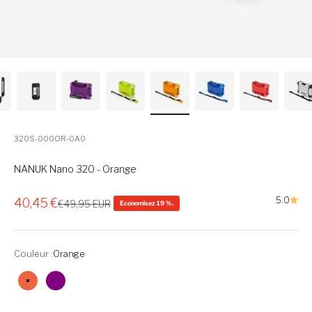
320S-000OR-0A0
NANUK Nano 320 - Orange
Prix de vente
5.0
40,45 €
Prix normal
€49,95 EUR
Economisez 19 %.
Couleur :
Orange
Orange
Violet