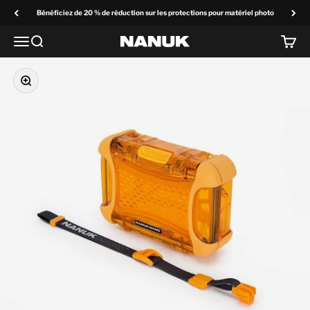
Passer au contenu
Bénéficiez de 20 % de réduction sur les protections pour matériel photo
Menu
Recherchez
Panier
NANUK Europe
Zoom