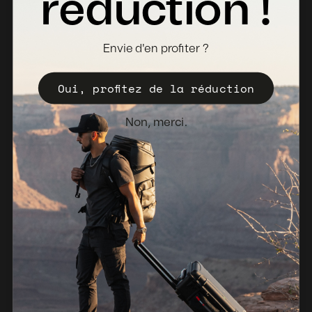
réduction !
Où acheter
Devenir distributeur
Envie d'en profiter ?
Enregistrez votre Valise
Oui, profitez de la réduction
Politique de vente
Bulletin d'information
Non, merci.
Pays-Bas (EUR €)
© 2026, NANUK Europe.
Propulsé par Shopify
Politique de remboursement
Politique de confidentialité