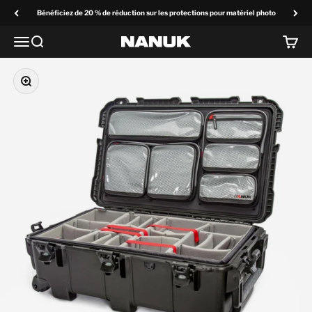
Passer au contenu
Bénéficiez de 20 % de réduction sur les protections pour matériel photo
Menu
Recherchez
Panier
NANUK Europe
Zoom