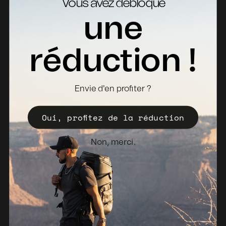
Vous avez débloqué
Contact
une
Retours
Fiches Techniques
réduction !
Où acheter
Devenir distributeur
Envie d'en profiter ?
Enregistrez votre Valise
Oui, profitez de la réduction
Politique de vente
Bulletin d'information
Non, merci.
Pays-Bas (EUR €)