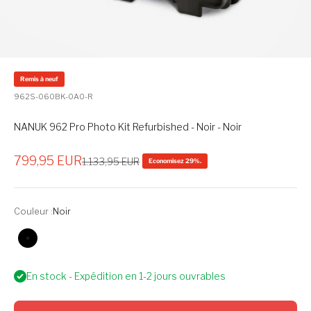
Remis à neuf
962S-060BK-0A0-R
NANUK 962 Pro Photo Kit Refurbished - Noir - Noir
Prix de vente
799,95 EUR
Prix normal
1.133,95 EUR
Economisez 29%.
Couleur :
Noir
Noir
En stock - Expédition en 1-2 jours ouvrables