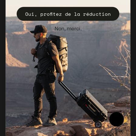
Enregistrez votre Valise
Oui, profitez de la réduction
Politique de vente
Bulletin d'information
Non, merci.
Pays-Bas (EUR €)
© 2026, NANUK Europe.
Propulsé par Shopify
Politique de remboursement
Politique de confidentialité
Conditions d'utilisation
Politique d'expédition
Avis juridique
Rapport de conformité