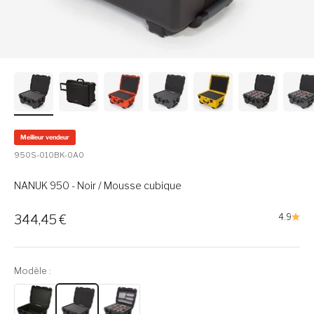
Meilleur vendeur
950S-010BK-0A0
NANUK 950 - Noir / Mousse cubique
Prix de vente
4.9
344,45 €
Modèle :