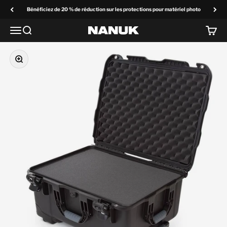
Passer au contenu
Bénéficiez de 20 % de réduction sur les protections pour matériel photo
Menu
Recherchez
Panier
NANUK Europe
Zoom