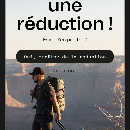
une
Retours
Fiches Techniques
réduction !
Où acheter
Devenir distributeur
Envie d'en profiter ?
Enregistrez votre Valise
Oui, profitez de la réduction
Politique de vente
Bulletin d'information
Non, merci.
Pays-Bas (EUR €)