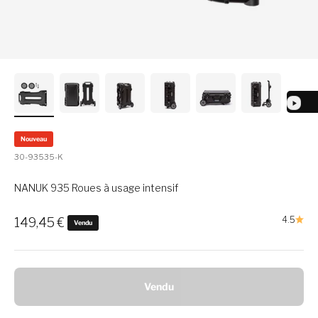
Nouveau
30-93535-K
NANUK 935 Roues à usage intensif
Prix soldé
4.5
149,45 €
Vendu
Vendu