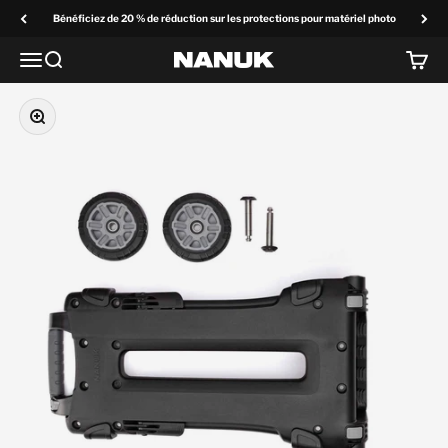
Passer au contenu
Bénéficiez de 20 % de réduction sur les protections pour matériel photo
Menu
Recherchez
Panier
NANUK Europe
Zoom