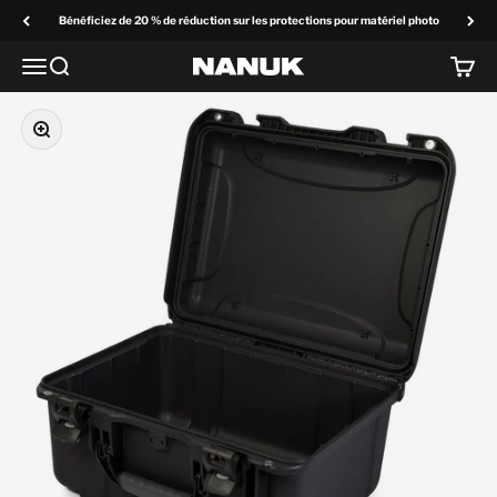
Passer au contenu
Bénéficiez de 20 % de réduction sur les protections pour matériel photo
Menu
Recherchez
Panier
NANUK Europe
Zoom