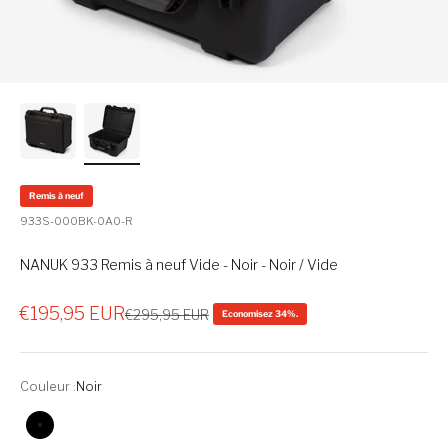
Remis à neuf
933S-000BK-0A0-R
NANUK 933 Remis à neuf Vide - Noir - Noir / Vide
Prix de vente
€195,95 EUR
Prix normal
€295,95 EUR
Economisez 34%.
Couleur :
Noir
Noir