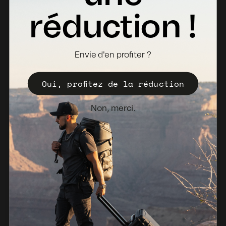
Fiches Techniques
réduction !
Où acheter
Devenir distributeur
Envie d'en profiter ?
Enregistrez votre Valise
Oui, profitez de la réduction
Politique de vente
Bulletin d'information
Non, merci.
Pays-Bas (EUR €)