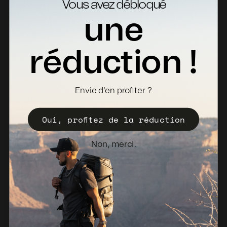
Vous avez débloqué
Contact
une
Retours
Fiches Techniques
réduction !
Où acheter
Devenir distributeur
Envie d'en profiter ?
Enregistrez votre Valise
Oui, profitez de la réduction
Politique de vente
Bulletin d'information
Non, merci.
Pays-Bas (EUR €)