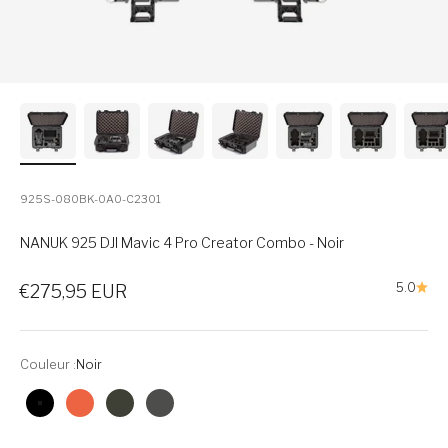
925S-080BK-0A0-C2301
NANUK 925 DJI Mavic 4 Pro Creator Combo - Noir
Prix de vente
5.0
€275,95 EUR
Couleur :
Noir
Noir
Orange
Olive
Graphite