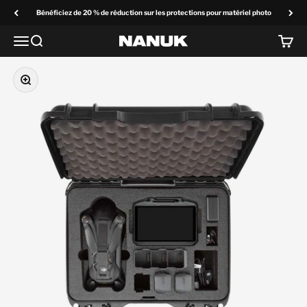
Passer au contenu
Bénéficiez de 20 % de réduction sur les protections pour matériel photo
Menu
Recherchez
Panier
NANUK Europe
Zoom