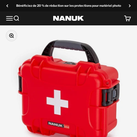
Passer au contenu
Bénéficiez de 20 % de réduction sur les protections pour matériel photo
Menu
Recherchez
Panier
NANUK Europe
Zoom