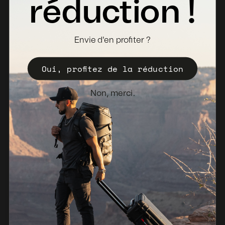
Fiches Techniques
réduction !
Où acheter
Devenir distributeur
Envie d'en profiter ?
Enregistrez votre Valise
Oui, profitez de la réduction
Politique de vente
Bulletin d'information
Non, merci.
Pays-Bas (EUR €)
© 2026, NANUK Europe.
Propulsé par Shopify