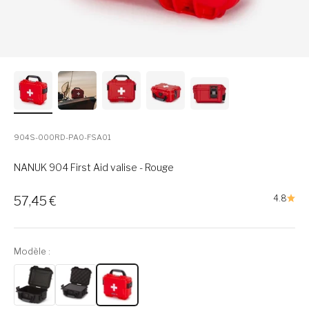
904S-000RD-PA0-FSA01
NANUK 904 First Aid valise - Rouge
Prix de vente
4.8
57,45 €
Modèle :