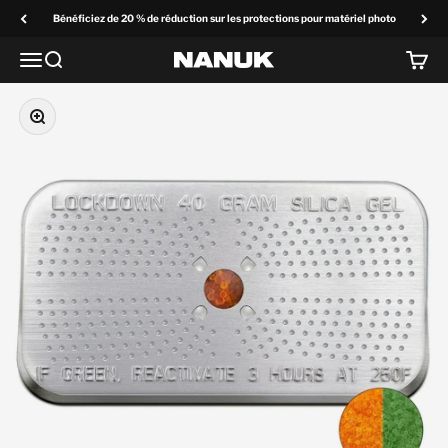
Passer au contenu
Bénéficiez de 20 % de réduction sur les protections pour matériel photo
Menu
Recherchez
Panier
NANUK Europe
Zoom