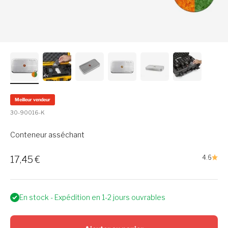
Meilleur vendeur
30-90016-K
Conteneur asséchant
Prix soldé
4.6
17,45 €
En stock - Expédition en 1-2 jours ouvrables