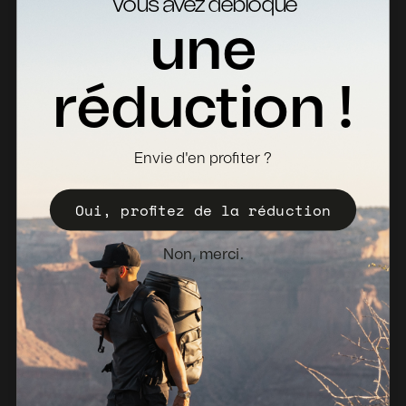
Vous avez débloqué
Contact
une
Retours
Fiches Techniques
réduction !
Où acheter
Devenir distributeur
Envie d'en profiter ?
Enregistrez votre Valise
Oui, profitez de la réduction
Politique de vente
Bulletin d'information
Non, merci.
Pays-Bas (EUR €)