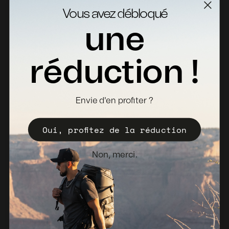
Service clientèle
Vous avez débloqué
Contact
une
Retours
Fiches Techniques
réduction !
Où acheter
Devenir distributeur
Envie d'en profiter ?
Enregistrez votre Valise
Oui, profitez de la réduction
Politique de vente
Bulletin d'information
Non, merci.
Pays-Bas (EUR €)