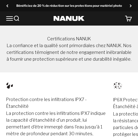
Passer au contenu
Bénéficiez de 20 % de réduction sur les protections pour matériel photo
Menu
Recherchez
Panier
NANUK Europe
Certifications NANUK
La confiance et la qualité sont primordiales chez NANUK. Nos
certifications témoignent de notre engagement inébranlable
à fournir une protection supérieure et une durabilité inégalée.
Protection contre les infiltrations IPX7 -
IP6X Protect
Étanchéité
Étanchéité à
La protection contre les infiltrations IPX7 indique
La protection
la capacité d'étanchéité d'un produit, lui
la résistanc
permettant d'être immergé dans l'eau jusqu'à 1
particules d
mètre de profondeur pendant 30 minutes,
protéger les