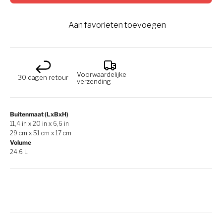
Aan favorieten toevoegen
Voorwaardelijke
30 dagen retour
verzending
Buitenmaat (LxBxH)
11,4 in x 20 in x 6,6 in
29 cm x 51 cm x 17 cm
Volume
24.6 L