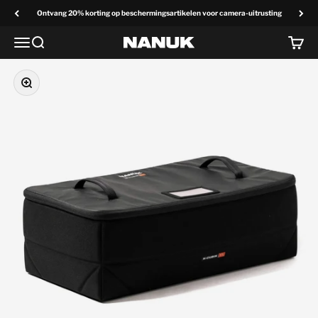
Overslaan naar inhoud
Ontvang 20% korting op beschermingsartikelen voor camera-uitrusting
Menu
Zoek op
Winke
NANUK Europa
Zoom