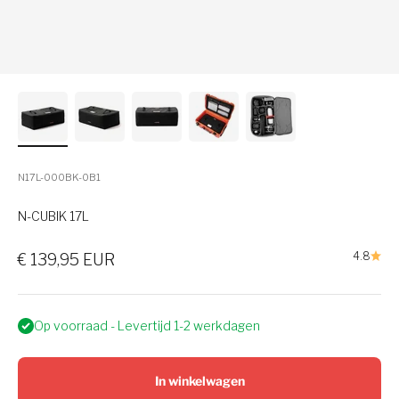
N17L-000BK-0B1
N-CUBIK 17L
Verkoopprijs
4.8
€ 139,95 EUR
Op voorraad - Levertijd 1-2 werkdagen
In winkelwagen