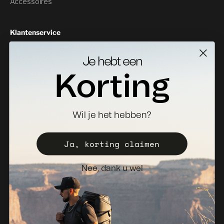
Accessoires
Klantenservice
Neem contact met ons op
Je hebt een
Geeft als resultaat
Korting
Specificaties Downloads
Waar te koop
Wil je het hebben?
Distributeur worden
Registreer uw valise
Ja, korting claimen
Verkoopbeleid
Nee, dank u wel
Nieuwsbrief