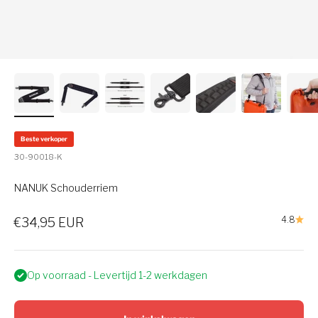
Beste verkoper
30-90018-K
NANUK Schouderriem
Verkoopprijs
4.8
€34,95 EUR
Op voorraad - Levertijd 1-2 werkdagen