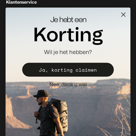
Klantenservice
Neem contact met ons op
Je hebt een
Geeft als resultaat
Korting
Specificaties Downloads
Waar te koop
Wil je het hebben?
Distributeur worden
Registreer uw valise
Ja, korting claimen
Verkoopbeleid
Nee, dank u wel
Nieuwsbrief
Nederland (EUR €)