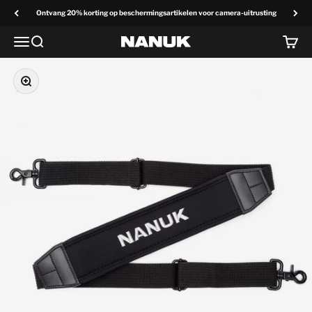
Overslaan naar inhoud
Ontvang 20% korting op beschermingsartikelen voor camera-uitrusting
Menu
Zoek op
Winke
NANUK Europa
Zoom