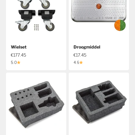
Wielset
Droogmiddel
€177.45
€17.45
5.0
4.6