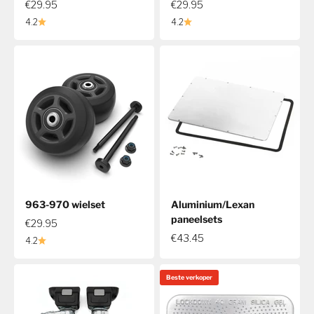
€29.95
€29.95
4.2
4.2
963-970 wielset
Aluminium/Lexan
paneelsets
€29.95
€43.45
4.2
Beste verkoper