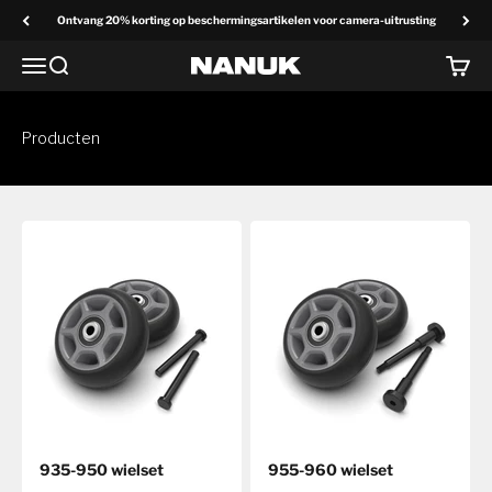
Overslaan naar inhoud
Ontvang 20% korting op beschermingsartikelen voor camera-uitrusting
Menu
Zoek op
Winke
NANUK Europa
Producten
935-950 wielset
955-960 wielset