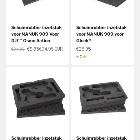
Schuimrubber inzetstuk
Schuimrubber inzetstuk
voor NANUK 909 Voor
voor NANUK 909 voor
DJI™ Osmo Action
Glock®
Normale prijs
€9.95
€34,95 EUR
€36.95
€34.95
5.0
Schuimrubber inzetstuk
Schuimrubber inzetstuk