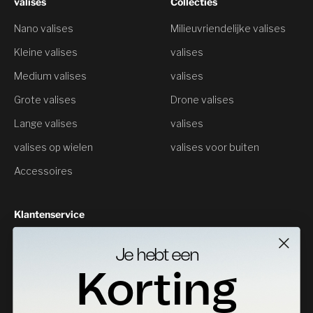
valises
Collecties
Nano valises
Milieuvriendelijke valises
Kleine valises
valises
Medium valises
valises
Grote valises
Drone valises
Lange valises
valises
valises op wielen
valises voor buiten
Accessoires
Klantenservice
Neem contact met ons op
Je hebt een
Geeft als resultaat
Korting
Specificaties Downloads
Waar te koop