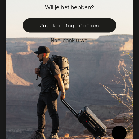
Wil je het hebben?
Distributeur worden
Registreer uw valise
Ja, korting claimen
Verkoopbeleid
Nee, dank u wel
Nieuwsbrief
Nederland (EUR €)
© 2026, NANUK Europe.
Aangedreven door Shopify
Restitutiebeleid
Privacybeleid
Servicevoorwaarden
Verzendbeleid
Wettelijke kennisgeving
Nalevingsrapport