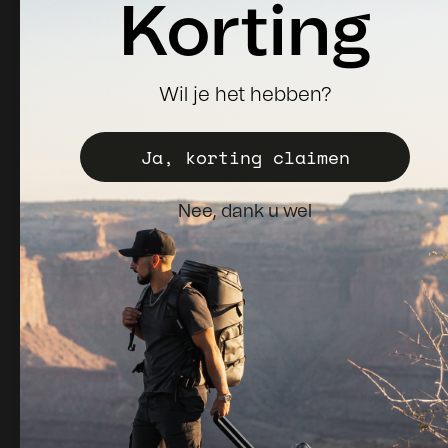
Korting
Meld je aan voor nieuws, updates & 10% korting op je
Wil je het hebben?
eerste bestelling.
Ja, korting claimen
Aanmelden
E-mail
Nee, dank u wel