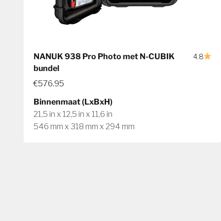
NANUK 938 Pro Photo met N-CUBIK
4.8
bundel
€576.95
Binnenmaat (LxBxH)
21,5 in x 12,5 in x 11,6 in
546 mm x 318 mm x 294 mm