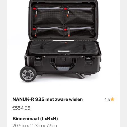
NANUK-R 935 met zware wielen
4.5
€554.95
Binnenmaat (LxBxH)
20,5 in x 11,3 in x 7,5 in