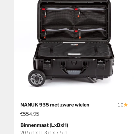
NANUK 935 met zware wielen
1.0
€554.95
Binnenmaat (LxBxH)
20,5 in x 11,3 in x 7,5 in