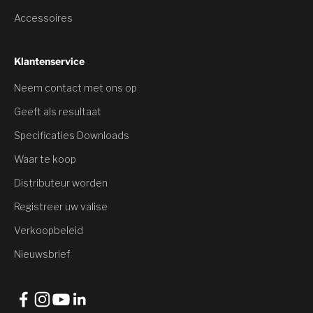
Accessoires
Klantenservice
Neem contact met ons op
Je hebt een
Geeft als resultaat
Korting
Specificaties Downloads
Waar te koop
Wil je het hebben?
Distributeur worden
Registreer uw valise
Ja, korting claimen
Verkoopbeleid
Nee, dank u wel
Nieuwsbrief