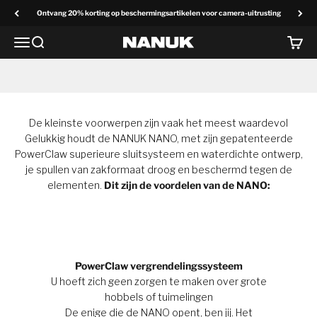
Overslaan naar inhoud
Ontvang 20% korting op beschermingsartikelen voor camera-uitrusting
Menu
Zoek op
Winke
NANUK Europa
Waar grootte en ongeëvenaarde bescherming elkaar
ontmoeten
De kleinste voorwerpen zijn vaak het meest waardevol
Gelukkig houdt de NANUK NANO, met zijn gepatenteerde
PowerClaw superieure sluitsysteem en waterdichte ontwerp,
je spullen van zakformaat droog en beschermd tegen de
elementen.
Dit zijn de voordelen van de NANO:
PowerClaw vergrendelingssysteem
U hoeft zich geen zorgen te maken over grote
hobbels of tuimelingen
De enige die de NANO opent, ben jij. Het