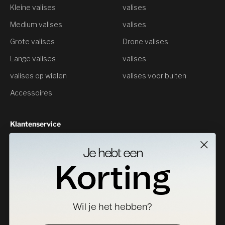
Kleine valises
valises
Medium valises
valises
Grote valises
Drone valises
Lange valises
valises
valises op wielen
valises voor buiten
Accessoires
Klantenservice
Neem contact met ons op
Je hebt een
Geeft als resultaat
Korting
Specificaties Downloads
Waar te koop
Wil je het hebben?
Distributeur worden