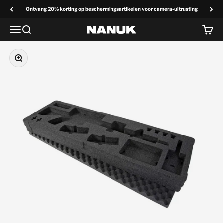
Overslaan naar inhoud
Ontvang 20% korting op beschermingsartikelen voor camera-uitrusting
Menu
Zoek op
Winke
NANUK Europa
Zoom