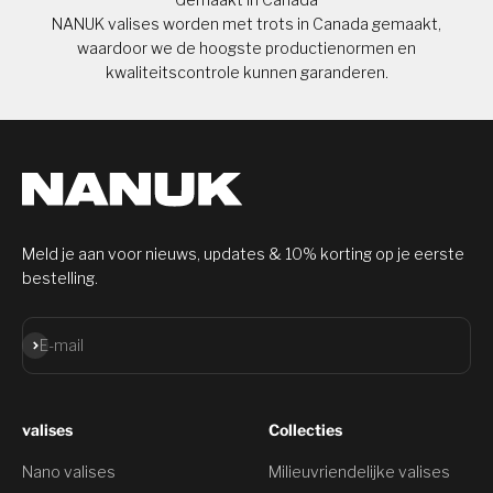
NANUK valises worden met trots in Canada gemaakt,
waardoor we de hoogste productienormen en
kwaliteitscontrole kunnen garanderen.
Meld je aan voor nieuws, updates & 10% korting op je eerste
bestelling.
Aanmelden
E-mail
valises
Collecties
Nano valises
Milieuvriendelijke valises