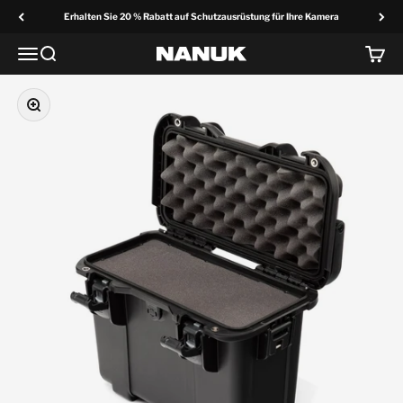
Zum Inhalt springen
Erhalten Sie 20 % Rabatt auf Schutzausrüstung für Ihre Kamera
Menü
Suche
Wage
NANUK Europa
Vergrößern