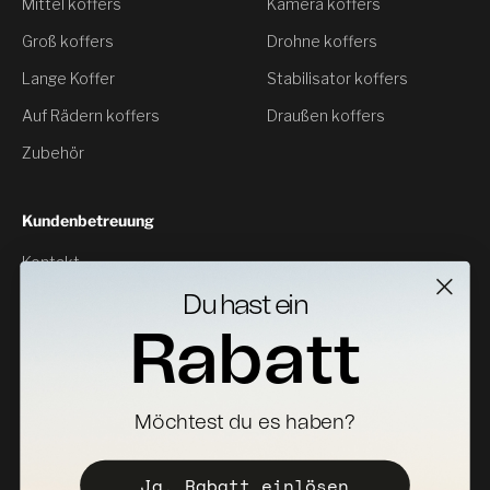
Mittel koffers
Kamera koffers
Groß koffers
Drohne koffers
Lange Koffer
Stabilisator koffers
Auf Rädern koffers
Draußen koffers
Zubehör
Kundenbetreuung
Kontakt
Rückgabe
Du hast ein
Rabatt
Specs Downloads
Wo zu kaufen
Vertriebspartner werden
Möchtest du es haben?
Registrieren Sie Ihr koffer
Ja, Rabatt einlösen
Vertriebspolitik