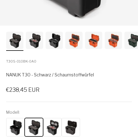
T30S-010BK-0A0
NANUK T30 - Schwarz / Schaumstoffwürfel
Verkaufspreis
€238,45 EUR
Modell: