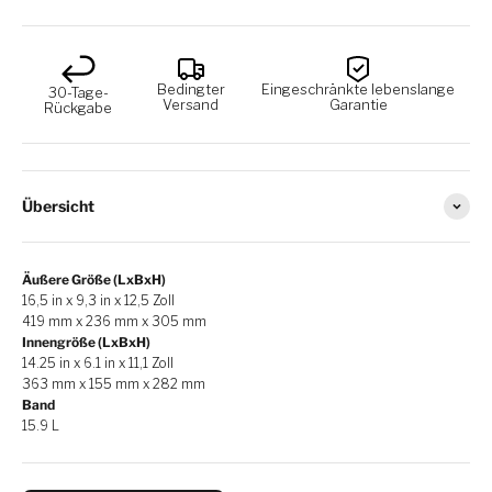
Bedingter
Eingeschränkte lebenslange
30-Tage-
Versand
Garantie
Rückgabe
Übersicht
Äußere Größe (LxBxH)
16,5 in x 9,3 in x 12,5 Zoll
419 mm x 236 mm x 305 mm
Innengröße (LxBxH)
14.25 in x 6.1 in x 11,1 Zoll
363 mm x 155 mm x 282 mm
Band
15.9 L