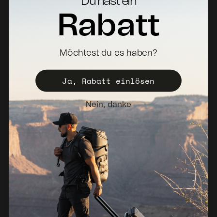
Du hast ein
Rabatt
Specs Downloads
Wo zu kaufen
Vertriebspartner werden
Möchtest du es haben?
Registrieren Sie Ihr koffer
Ja, Rabatt einlösen
Vertriebspolitik
Newsletter
Nein, danke
Niederlande (EUR €)