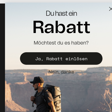
Du hast ein
Rabatt
Melden Sie sich für Neuigkeiten, Updates und 10%
Möchtest du es haben?
Rabatt auf Ihre erste Bestellung an.
Ja, Rabatt einlösen
Abonnieren
E-Mail
Nein, danke