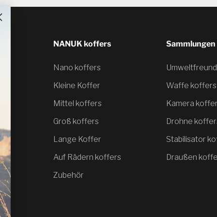
NANUK koffers
Sammlungen
Nano koffers
Umweltfreundl
Kleine Koffer
Waffe koffers
Mittel koffers
Kamera koffe
Groß koffers
Drohne koffer
Lange Koffer
Stabilisator ko
Auf Rädern koffers
Draußen koff
Zubehör