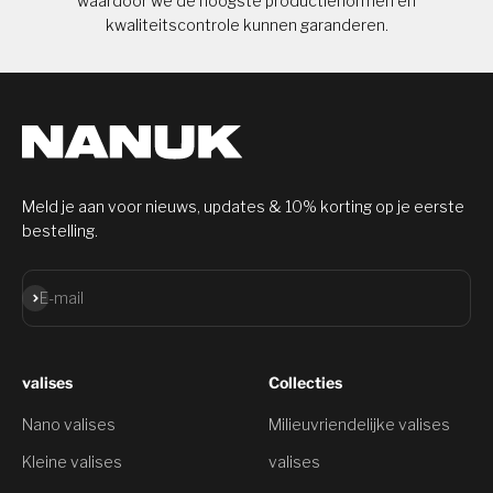
waardoor we de hoogste productienormen en
kwaliteitscontrole kunnen garanderen.
Meld je aan voor nieuws, updates & 10% korting op je eerste
bestelling.
Aanmelden
E-mail
valises
Collecties
Nano valises
Milieuvriendelijke valises
Kleine valises
valises