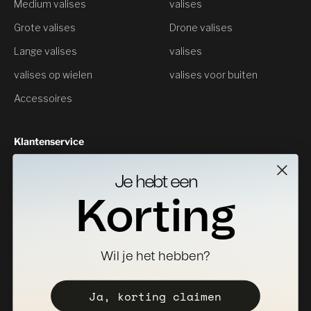
Medium valises
valises
Grote valises
Drone valises
Lange valises
valises
valises op wielen
valises voor buiten
Accessoires
Klantenservice
Neem contact met ons op
Je hebt een
Geeft als resultaat
Korting
Specificaties Downloads
Waar te koop
Wil je het hebben?
Distributeur worden
Registreer uw valise
Ja, korting claimen
Verkoopbeleid