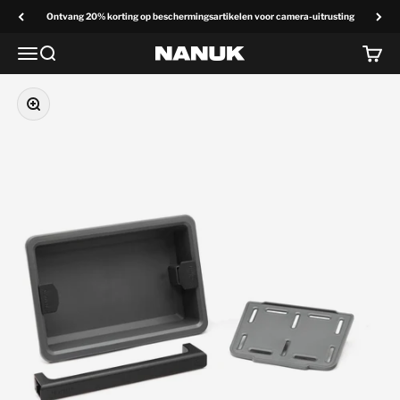
Overslaan naar inhoud
Ontvang 20% korting op beschermingsartikelen voor camera-uitrusting
Menu
Zoek op
Winke
NANUK Europa
Zoom