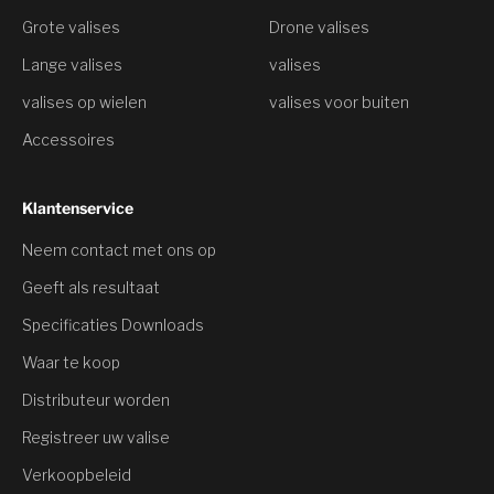
Grote valises
Drone valises
Lange valises
valises
valises op wielen
valises voor buiten
Accessoires
Klantenservice
Neem contact met ons op
Je hebt een
Geeft als resultaat
Korting
Specificaties Downloads
Waar te koop
Wil je het hebben?
Distributeur worden
Registreer uw valise
Ja, korting claimen
Verkoopbeleid