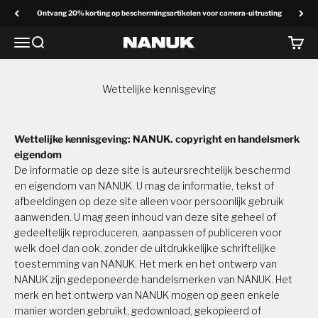
Overslaan naar inhoud
Ontvang 20% korting op beschermingsartikelen voor camera-uitrusting
Menu
Zoek op
Winke
NANUK Europa
Wettelijke kennisgeving
Wettelijke kennisgeving: NANUK. copyright en handelsmerk
eigendom
De informatie op deze site is auteursrechtelijk beschermd
en eigendom van NANUK. U mag de informatie, tekst of
afbeeldingen op deze site alleen voor persoonlijk gebruik
aanwenden. U mag geen inhoud van deze site geheel of
gedeeltelijk reproduceren, aanpassen of publiceren voor
welk doel dan ook, zonder de uitdrukkelijke schriftelijke
toestemming van NANUK. Het merk en het ontwerp van
NANUK zijn gedeponeerde handelsmerken van NANUK. Het
merk en het ontwerp van NANUK mogen op geen enkele
manier worden gebruikt, gedownload, gekopieerd of