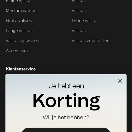
Kleine valises
valises
Medium valises
valises
Grote valises
Drone valises
Lange valises
valises
valises op wielen
valises voor buiten
Accessoires
Klantenservice
Neem contact met ons op
Je hebt een
Geeft als resultaat
Korting
Specificaties Downloads
Waar te koop
Wil je het hebben?
Distributeur worden
Registreer uw valise