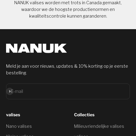
NANUK valises worden met trots in Canada gemaakt,
waardoor we de hoogste productienormen en
kwaliteitscontrole kunnen garanderen.
Meld je aan voor nieuws, updates & 10% korting op je eerste
bestelling.
Aanmelden
E-mail
valises
Collecties
Nano valises
Milieuvriendelijke valises