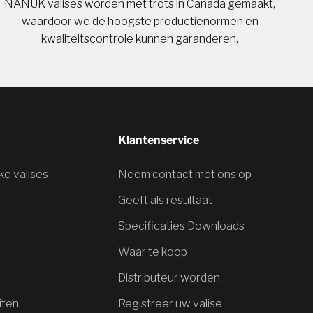
NANUK valises worden met trots in Canada gemaakt,
waardoor we de hoogste productienormen en
kwaliteitscontrole kunnen garanderen.
Klantenservice
jke valises
Neem contact met ons op
Geeft als resultaat
Specificaties Downloads
Waar te koop
Distributeur worden
iten
Registreer uw valise