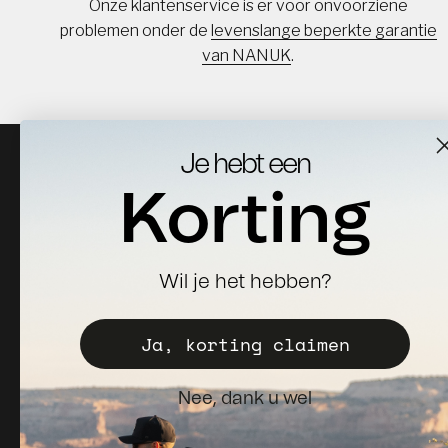
Onze klantenservice is er voor onvoorziene
problemen onder de
levenslange beperkte garantie
van NANUK
.
Je hebt een
Korting
Meld je aan voor nieuws, updates & 10% korting op je
Wil je het hebben?
eerste bestelling.
Ja, korting claimen
Aanmelden
E-mail
Nee, dank u wel