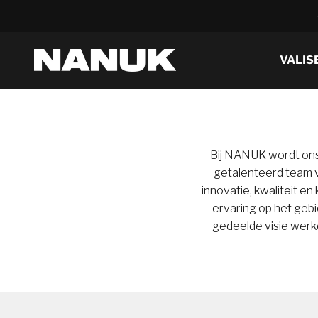
Overslaan naar inhoud
NANUK Europa
VALIS
Bij NANUK wordt ons
getalenteerd team v
innovatie, kwaliteit e
ervaring op het gebi
gedeelde visie werk