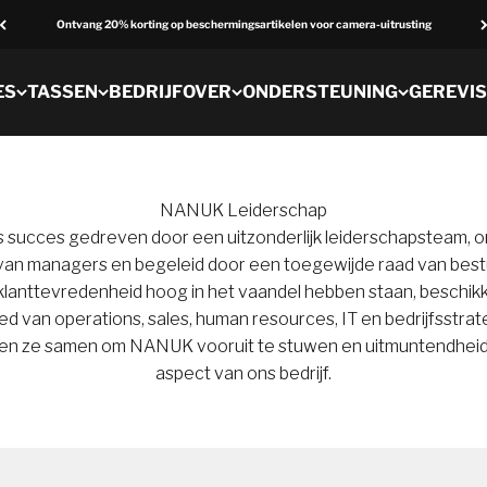
Ontvang 20% korting op beschermingsartikelen voor camera-uitrusting
ES
TASSEN
BEDRIJF
OVER
ONDERSTEUNING
GEREVI
NANUK Leiderschap
 succes gedreven door een uitzonderlijk leiderschapsteam, 
an managers en begeleid door een toegewijde raad van bestuu
n klanttevredenheid hoog in het vaandel hebben staan, beschi
ed van operations, sales, human resources, IT en bedrijfsstrat
en ze samen om NANUK vooruit te stuwen en uitmuntendheid 
aspect van ons bedrijf.