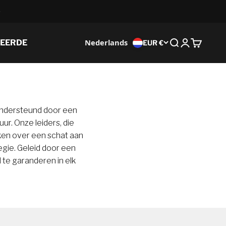
Nederlands
SEERDE
EUR €
Zoek op
Inloggen
Winkelw
ondersteund door een
r. Onze leiders, die
kken over een schat aan
egie. Geleid door een
te garanderen in elk