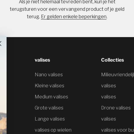
Als je niet helemaal tevreden bent, kun je het
terugsturen voor een vervangend product of je geld
terug.
Er gelden enkele beperkingen
.
valises
Collecties
Nano valises
Milieuvriendeli
Kleine valises
valises
Medium valises
valises
Grote valises
Drone valises
Lange valises
valises
valises op wielen
valises voor bu