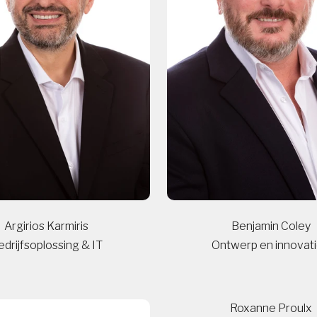
Argirios Karmiris
Benjamin Coley
drijfsoplossing & IT
Ontwerp en innova
Roxanne Proulx