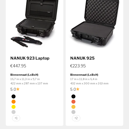
NANUK 923 Laptop
NANUK 925
€447.95
€223.95
Binnenmaat (LxBxH)
Binnenmaat (LxBxH)
16,7 in x 11,3 in x 5,7 in
17 in x 11,8 in x 6,4 in
422 mm x 287 mm x 137 mm
432 mm x 300 mm x 163 mm
5.0
5.0
Kleur
Kleur
Zwart
Zwart
Oranje
Oranje
Geel
Geel
Zilver
Zilver
+1
+2