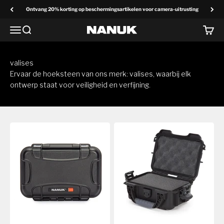
Overslaan naar inhoud
Ontvang 20% korting op beschermingsartikelen voor camera-uitrusting
Menu
Zoek op
Winke
NANUK Europa
valises
Ervaar de hoeksteen van ons merk: valises, waarbij elk
ontwerp staat voor veiligheid en verfijning.