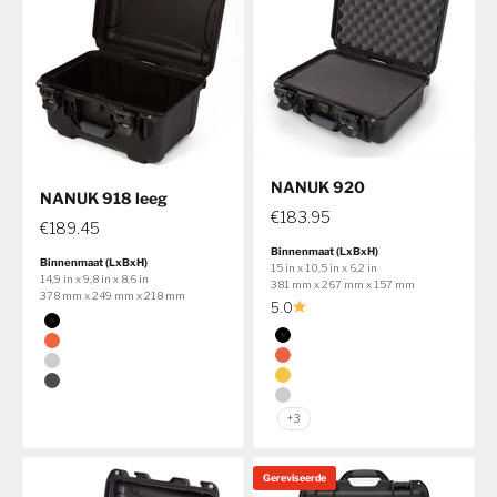
NANUK 920
NANUK 918 leeg
€183.95
€189.45
Binnenmaat (LxBxH)
Binnenmaat (LxBxH)
15 in x 10,5 in x 6,2 in
14,9 in x 9,8 in x 8,6 in
381 mm x 267 mm x 157 mm
378 mm x 249 mm x 218 mm
5.0
Kleur
Zwart
Kleur
Zwart
Oranje
Oranje
Zilver
Geel
Grafiet
Zilver
+3
Gereviseerde