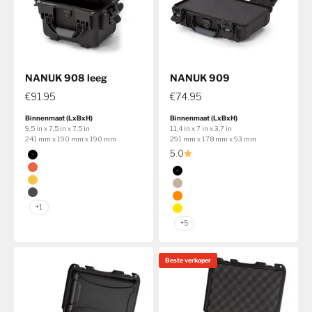
NANUK 908 leeg
NANUK 909
€91.95
€74.95
Binnenmaat (LxBxH)
Binnenmaat (LxBxH)
9,5 in x 7,5 in x 7,5 in
11,4 in x 7 in x 3,7 in
241 mm x 190 mm x 190 mm
291 mm x 178 mm x 93 mm
Kleur
5.0
Zwart
Kleur
Oranje
Zwart
Geel
Tan
Grafiet
Oranje
+1
Geel
+5
Beste verkoper