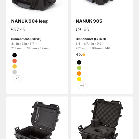
NANUK 904 leeg
NANUK 905
€57.45
€91.95
Binnenmaat (LxBxH)
Binnenmaat (LxBxH)
8,4 in x 6 in x 3,7 in
9,4 in x 7,4 in x 5,5 in
213 mm x 152 mm x 94 mm
239 mm x 188 mm x 140 mm
Kleur
4.8
Zwart
Kleur
Oranje
Zwart
Geel
Kalk
Zilver
Oranje
+4
Geel
+4