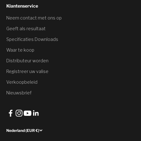
Klantenservice
Neem contact met ons op
Je hebt een
Geeft als resultaat
Korting
Specificaties Downloads
Waar te koop
Wil je het hebben?
Distributeur worden
Registreer uw valise
Ja, korting claimen
Verkoopbeleid
Nee, dank u wel
Nieuwsbrief
Nederland (EUR €)