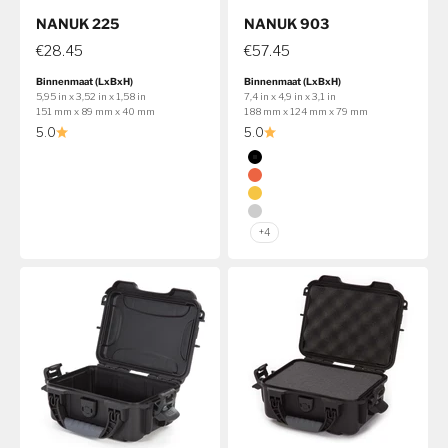
NANUK 225
NANUK 903
€28.45
€57.45
Binnenmaat (LxBxH)
Binnenmaat (LxBxH)
5,95 in x 3,52 in x 1,58 in
7,4 in x 4,9 in x 3,1 in
151 mm x 89 mm x 40 mm
188 mm x 124 mm x 79 mm
5.0
5.0
Kleur
Zwart
Oranje
Geel
Zilver
+4