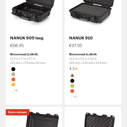
NANUK 909 leeg
NANUK 910
€68.95
€97.95
Binnenmaat (LxBxH)
Binnenmaat (LxBxH)
11,4 in x 7 in x 3,7 in
13,2 in x 9,2 in x 4,1 in
291 mm x 178 mm x 93 mm
336 mm x 234 mm x 104 mm
Kleur
4.3
Zwart
Kleur
Tan
Tan
Oranje
Zwart
Geel
Kalk
+5
Oranje
+7
Beste verkoper