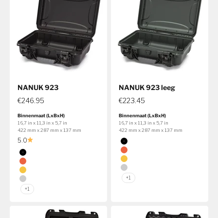
NANUK 923
NANUK 923 leeg
€246.95
€223.45
Binnenmaat (LxBxH)
Binnenmaat (LxBxH)
16,7 in x 11,3 in x 5,7 in
16,7 in x 11,3 in x 5,7 in
422 mm x 287 mm x 137 mm
422 mm x 287 mm x 137 mm
Kleur
5.0
Zwart
Kleur
Oranje
Zwart
Geel
Oranje
Zilver
Geel
+1
Zilver
+1