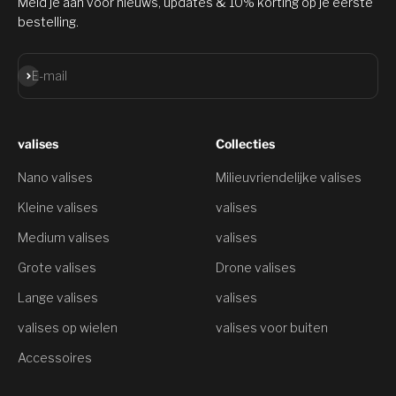
Meld je aan voor nieuws, updates & 10% korting op je eerste
bestelling.
Aanmelden
E-mail
valises
Collecties
Nano valises
Milieuvriendelijke valises
Kleine valises
valises
Medium valises
valises
Grote valises
Drone valises
Lange valises
valises
valises op wielen
valises voor buiten
Accessoires