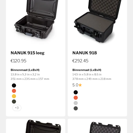
NANUK 915 leeg
NANUK 918
€120.95
€292.45
Binnenmaat (LxBxH)
Binnenmaat (LxBxH)
13,8 in x 9,3 in x 3,2 in
14,9 in x 9,8 in x 8,6 in
351 mm x 236 mm x 157 mm
378 mm x 249 mm x 218 mm
Kleur
5.0
Zwart
Kleur
Oranje
Zwart
Geel
Oranje
Olijf
Zilver
+3
Grafiet