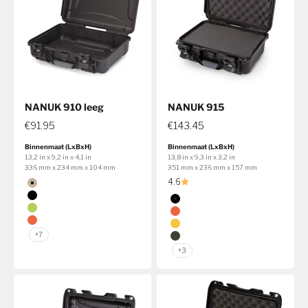
NANUK 910 leeg
NANUK 915
€91.95
€143.45
Binnenmaat (LxBxH)
Binnenmaat (LxBxH)
13,2 in x 9,2 in x 4,1 in
13,8 in x 9,3 in x 3,2 in
336 mm x 234 mm x 104 mm
351 mm x 236 mm x 157 mm
Kleur
4.6
Tan
Kleur
Zwart
Zwart
Kalk
Oranje
Oranje
Geel
+7
Olijf
+3