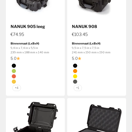
NANUK 905 leeg
NANUK 908
€74.95
€103.45
Binnenmaat (LxBxH)
Binnenmaat (LxBxH)
9,4 in x 7,4 in x 5,5 in
9,5 in x 7,5 in x 7,5 in
239 mm x 188 mm x 140 mm
241 mm x 190 mm x 190 mm
5.0
5.0
Kleur
Kleur
Zwart
Zwart
Kalk
Oranje
Oranje
Geel
Geel
Grafiet
+4
+1