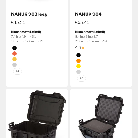
NANUK 903 leeg
NANUK 904
€45.95
€63.45
Binnenmaat (LxBxH)
Binnenmaat (LxBxH)
7,4 in x 4,9 in x 3,1 in
8,4 in x 6 in x 3,7 in
188 mm x 124 mm x 79 mm
213 mm x 152 mm x 94 mm
Kleur
4.6
Zwart
Kleur
Oranje
Zwart
Geel
Oranje
Zilver
Geel
+4
Zilver
+4