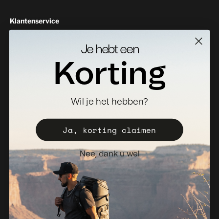
Klantenservice
Neem contact met ons op
Je hebt een
Geeft als resultaat
Korting
Specificaties Downloads
Waar te koop
Wil je het hebben?
Distributeur worden
Registreer uw valise
Ja, korting claimen
Verkoopbeleid
Nee, dank u wel
Nieuwsbrief
Nederland (EUR €)