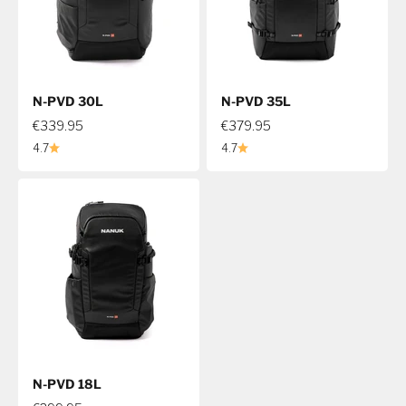
N-PVD 30L
N-PVD 35L
€339.95
€379.95
4.7
4.7
N-PVD 18L