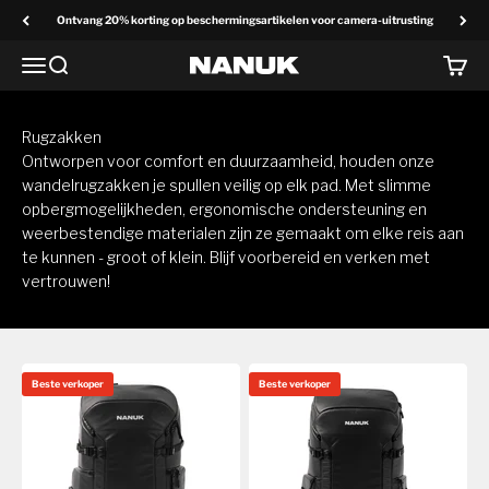
Overslaan naar inhoud
Ontvang 20% korting op beschermingsartikelen voor camera-uitrusting
Menu
Zoek op
Winke
NANUK Europa
Rugzakken
Ontworpen voor comfort en duurzaamheid, houden onze
wandelrugzakken je spullen veilig op elk pad. Met slimme
opbergmogelijkheden, ergonomische ondersteuning en
weerbestendige materialen zijn ze gemaakt om elke reis aan
te kunnen - groot of klein. Blijf voorbereid en verken met
vertrouwen!
Beste verkoper
Beste verkoper