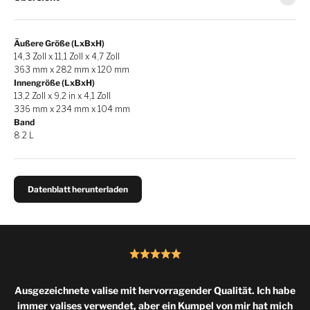
Äußere Größe (LxBxH)
14,3 Zoll x 11,1 Zoll x 4,7 Zoll
363 mm x 282 mm x 120 mm
Innengröße (LxBxH)
13,2 Zoll x 9,2 in x 4,1 Zoll
336 mm x 234 mm x 104 mm
Band
8.2 L
Datenblatt herunterladen
Ausgezeichnete valise mit hervorragender Qualität. Ich habe
immer valises verwendet, aber ein Kumpel von mir hat mich