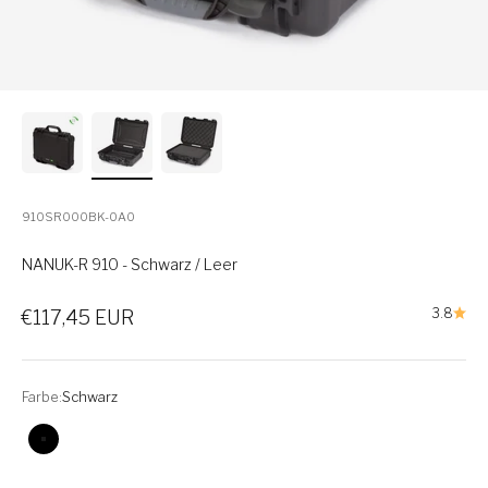
910SR000BK-0A0
NANUK-R 910 - Schwarz / Leer
Verkaufspreis
3.8
€117,45 EUR
Farbe:
Schwarz
Schwarz