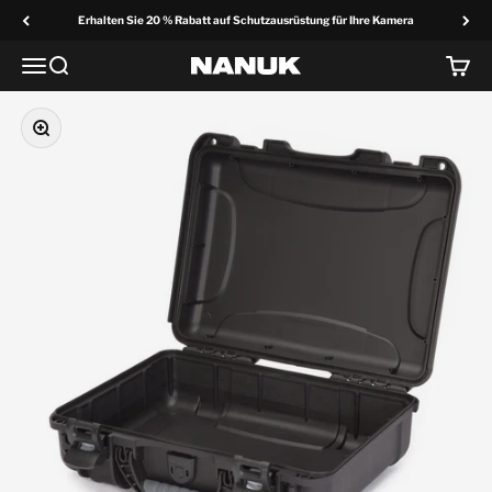
Zum Inhalt springen
Erhalten Sie 20 % Rabatt auf Schutzausrüstung für Ihre Kamera
Menü
Suche
Wage
NANUK Europa
Vergrößern