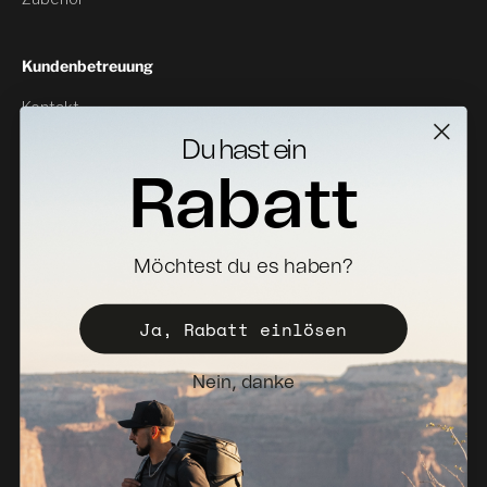
Kundenbetreuung
Kontakt
Rückgabe
Du hast ein
Rabatt
Specs Downloads
Wo zu kaufen
Vertriebspartner werden
Möchtest du es haben?
Registrieren Sie Ihr koffer
Ja, Rabatt einlösen
Vertriebspolitik
Newsletter
Nein, danke