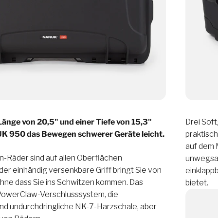
 Länge von 20,5" und einer Tiefe von 15,3"
Drei Soft
K 950 das Bewegen schwerer Geräte leicht.
praktisc
auf dem 
n-Räder sind auf allen Oberflächen
unwegsam
der einhändig versenkbare Griff bringt Sie von
einklappb
ohne dass Sie ins Schwitzen kommen. Das
bietet.
PowerClaw-Verschlusssystem, die
nd undurchdringliche NK-7-Harzschale, aber