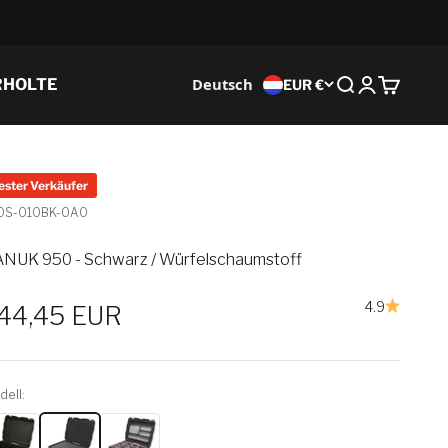
Deutsch
RHOLTE
EUR €
Suche
Anmeldung
Wagen
ester Verkäufer
0S-010BK-0A0
NUK 950 - Schwarz / Würfelschaumstoff
4.9
erkaufspreis
44,45 EUR
ell: