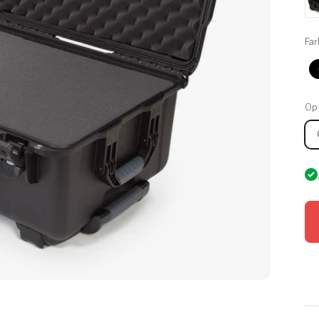
Far
Op