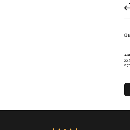
Üb
Äuß
22,8
57