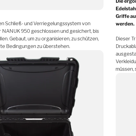
Die ergo
Edelstah
Griffe a
en Schließ- und Verriegelungssystem von
werden.
r NANUK 950 geschlossen und gesichert, bis
llen. Gebaut, um zu organisieren, zu schützen,
Dieser T
rte Bedingungen zu überstehen.
Druckabl
ausgesta
Verkleid
müssen, s