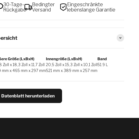
30-Tage-
Bedingter
Eingeschränkte
Rückgabe
Versand
lebenslange Garantie
ersicht
ere Größe (LxBxH)
Innengröße (LxBxH)
Band
 Zoll x 18,3 Zoll x 11,7 Zoll
20,5 Zoll x 15,3 Zoll x 10,1 Zoll
51.9 L
9 mm x 465 mm x 297 mm
521 mm x 389 mm x 257 mm
Datenblatt herunterladen