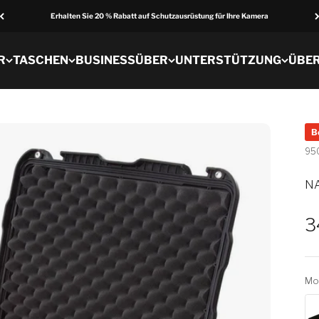
Erhalten Sie 20 % Rabatt auf Schutzausrüstung für Ihre Kamera
R
TASCHEN
BUSINESS
ÜBER
UNTERSTÜTZUNG
ÜBE
B
95
NA
V
3
Mod