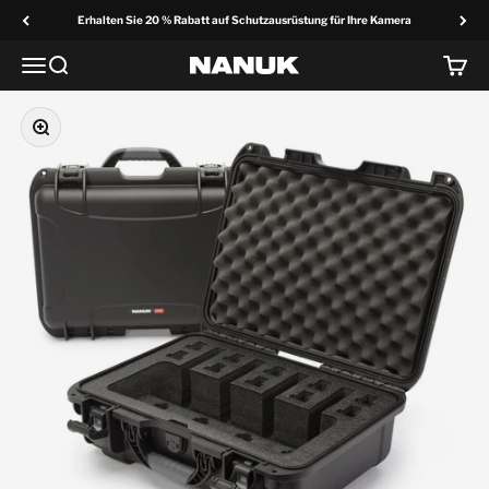
Zum Inhalt springen
Erhalten Sie 20 % Rabatt auf Schutzausrüstung für Ihre Kamera
Menü
Suche
Wage
NANUK Europa
Vergrößern