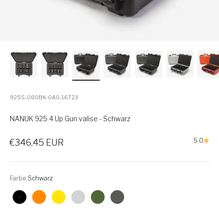
925S-080BK-0A0-16723
NANUK 925 4 Up Gun valise - Schwarz
Verkaufspreis
5.0
€346,45 EUR
Farbe:
Schwarz
Schwarz
Orange
Gelb
Silber
Olive
Graphit