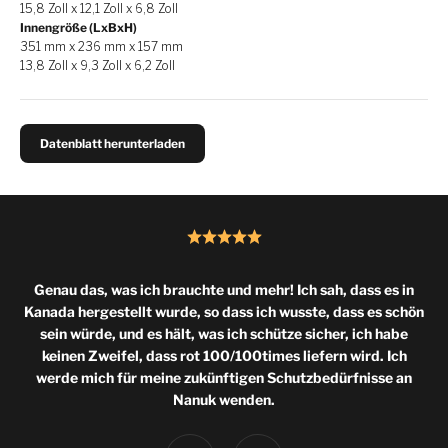
15,8 Zoll x 12,1 Zoll x 6,8 Zoll
Innengröße (LxBxH)
351 mm x 236 mm x 157 mm
13,8 Zoll x 9,3 Zoll x 6,2 Zoll
Datenblatt herunterladen
Genau das, was ich brauchte und mehr! Ich sah, dass es in
Kanada hergestellt wurde, so dass ich wusste, dass es schön
sein würde, und es hält, was ich schütze sicher, ich habe
keinen Zweifel, dass rot 100/100times liefern wird. Ich
werde mich für meine zukünftigen Schutzbedürfnisse an
Nanuk wenden.
Vorherige
Weiter