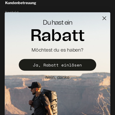
Kundenbetreuung
Kontakt
Rückgabe
Du hast ein
Specs Downloads
Rabatt
Wo zu kaufen
Vertriebspartner werden
Möchtest du es haben?
Registrieren Sie Ihr koffer
Ja, Rabatt einlösen
Vertriebspolitik
Newsletter
Nein, danke
Niederlande (EUR €)