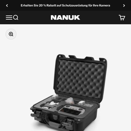
Zum Inhalt springen
Erhalten Sie 20 % Rabatt auf Schutzausrüstung für Ihre Kamera
Menü
Suche
Wage
NANUK Europa
Vergrößern