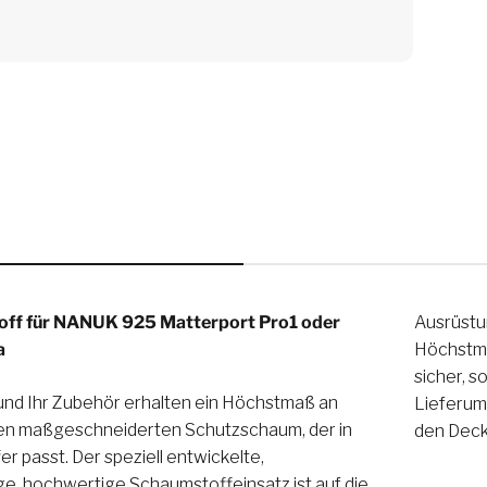
off für NANUK 925 Matterport Pro1 oder
Ausrüstu
a
Höchstma
sicher, s
und Ihr Zubehör erhalten ein Höchstmaß an
alten ist auch der Eierschalenschaum, der in
nen maßgeschneiderten Schutzschaum, der in
den Decke
 passt. Der speziell entwickelte,
ge, hochwertige Schaumstoffeinsatz ist auf die