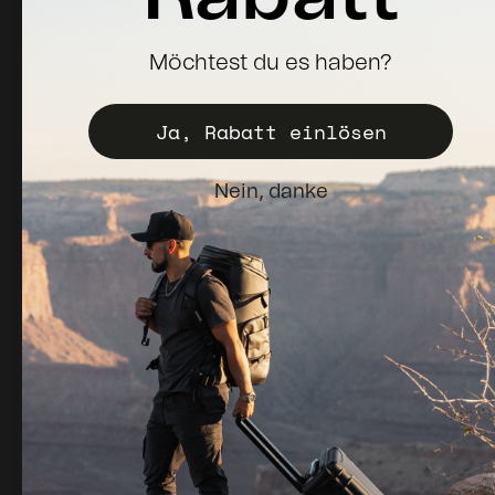
Melden Sie sich für Neuigkeiten, Updates und 10%
Möchtest du es haben?
Rabatt auf Ihre erste Bestellung an.
Ja, Rabatt einlösen
Abonnieren
E-Mail
Nein, danke
© 2026, NANUK Europe.
Unterstützt von Shopify