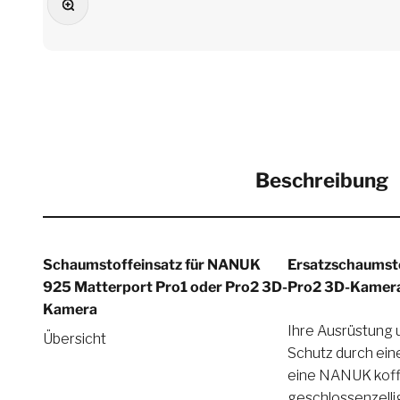
Beschreibung
Schaumstoffeinsatz für NANUK
Ersatzschaumst
925 Matterport Pro1 oder Pro2 3D-
Pro2 3D-Kamer
Kamera
Ihre Ausrüstung 
Lieferumfang enth
Übersicht
Schutz durch ei
eine NANUK koffer
geschlossenzelli