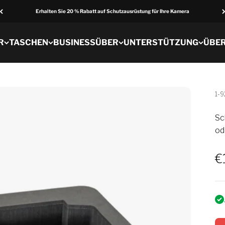
Erhalten Sie 20 % Rabatt auf Schutzausrüstung für Ihre Kamera
R
TASCHEN
BUSINESS
ÜBER
UNTERSTÜTZUNG
ÜBE
1-
Sc
od
V
€