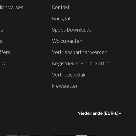
ich valises
Kontakt
Rückgabe
rs
Specs Downloads
s
Wo zu kaufen
ffers
Vertriebspartner werden
ers
Registrieren Sie Ihr koffer
Vertriebspolitik
Newsletter
Niederlande (EUR €)