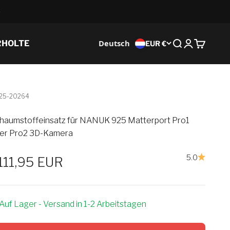
Deutsch
RHOLTE
EUR €
Suche
Anmeldung
Wagen
925-20264
haumstoffeinsatz für NANUK 925 Matterport Pro1
er Pro2 3D-Kamera
5.0
erkaufspreis
111,95 EUR
Auf Lager - Versand in 1-2 Arbeitstagen