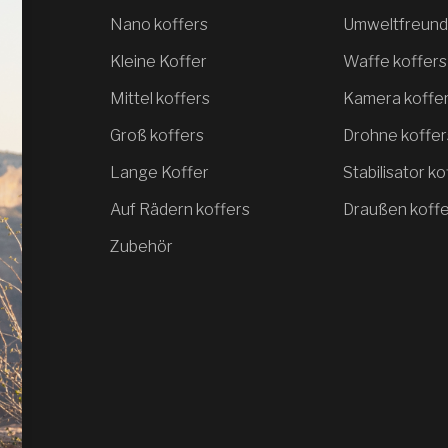
Nano koffers
Umweltfreundl
Kleine Koffer
Waffe koffers
Mittel koffers
Kamera koffe
Groß koffers
Drohne koffer
Lange Koffer
Stabilisator ko
Auf Rädern koffers
Draußen koff
Zubehör