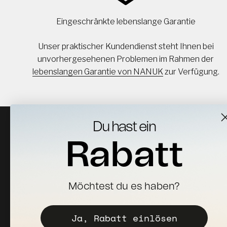
Eingeschränkte lebenslange Garantie
Unser praktischer Kundendienst steht Ihnen bei
unvorhergesehenen Problemen im Rahmen der
lebenslangen Garantie von NANUK
zur Verfügung.
Du hast ein
Rabatt
Melden Sie sich für Neuigkeiten, Updates und 10%
Möchtest du es haben?
Rabatt auf Ihre erste Bestellung an.
Ja, Rabatt einlösen
Abonnieren
E-Mail