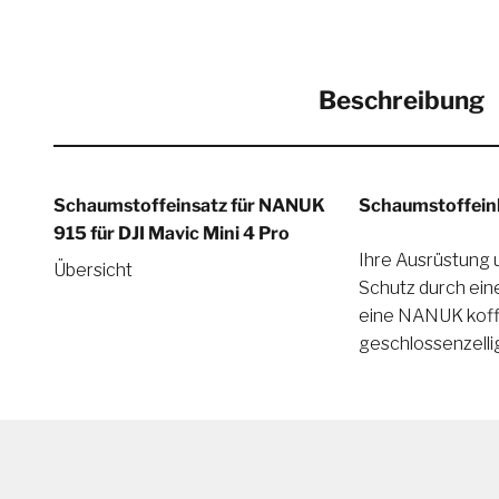
Beschreibung
Schaumstoffeinsatz für NANUK
Schaumstoffeinl
915 für DJI Mavic Mini 4 Pro
Ihre Ausrüstung 
sicher, sortier
Übersicht
Schutz durch ei
Lieferumfang enth
eine NANUK koffer
geschlossenzelli