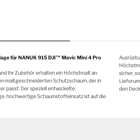
age für NANUK 915 DJI™ Mavic Mini 4 Pro
Ausrüstu
Höchstma
und Ihr Zubehör erhalten ein Höchstmaß an
t und organisiert aufbewahrt werden. Im
nen maßgeschneiderten Schutzschaum, der in
alten ist auch der Eierschalenschaum, der in
 passt. Der speziell entwickelte,
den Decke
ge, hochwertige Schaumstoffeinsatz ist auf die