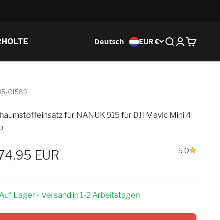
Deutsch
RHOLTE
EUR €
Suche
Anmeldung
Wagen
915-C1589
haumstoffeinsatz für NANUK 915 für DJI Mavic Mini 4
o
5.0
erkaufspreis
74,95 EUR
Auf Lager - Versand in 1-2 Arbeitstagen