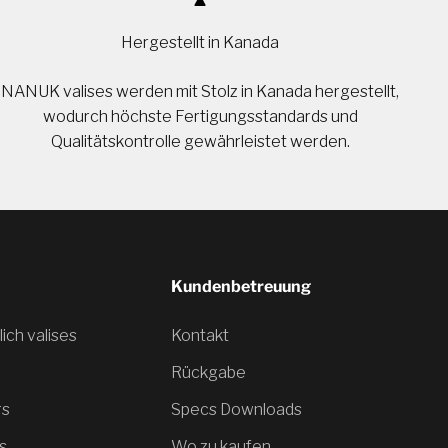
Hergestellt in Kanada
NANUK valises werden mit Stolz in Kanada hergestellt,
wodurch höchste Fertigungsstandards und
Qualitätskontrolle gewährleistet werden.
Kundenbetreuung
ich valises
Kontakt
Rückgabe
rs
Specs Downloads
s
Wo zu kaufen