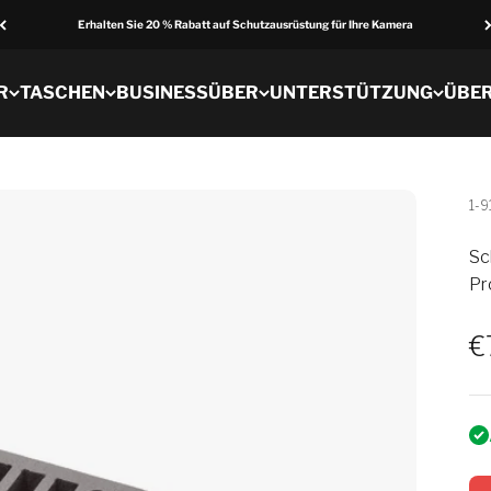
Erhalten Sie 20 % Rabatt auf Schutzausrüstung für Ihre Kamera
R
TASCHEN
BUSINESS
ÜBER
UNTERSTÜTZUNG
ÜBE
1-
Sc
Pr
V
€