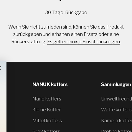
30-Tage-Rückgabe
Wenn Sie nicht zufrieden sind, können Sie das Produkt
zurückgeben und erhalten einen Ersatz oder eine
Rückerstattung.
Es gelten einige Einschränkungen
.
NANUK koffers
Sammlungen
Nano koffers
Umweltfreundl
Kleine Koffer
Waffe koffers
Mittel koffers
Kamera koffe
Groß koffers
Drohne koffer