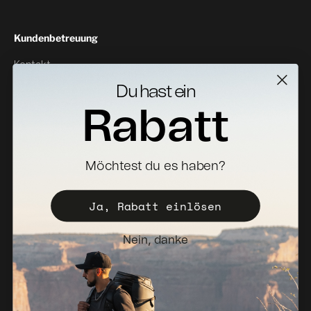
Kundenbetreuung
Kontakt
Rückgabe
Du hast ein
Rabatt
Specs Downloads
Wo zu kaufen
Vertriebspartner werden
Möchtest du es haben?
Registrieren Sie Ihr koffer
Ja, Rabatt einlösen
Vertriebspolitik
Newsletter
Nein, danke