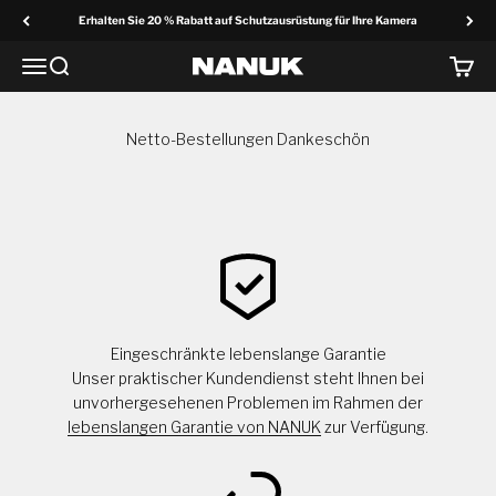
Zum Inhalt springen
Erhalten Sie 20 % Rabatt auf Schutzausrüstung für Ihre Kamera
Menü
Suche
Wage
NANUK Europa
Netto-Bestellungen Dankeschön
Eingeschränkte lebenslange Garantie
Unser praktischer Kundendienst steht Ihnen bei
unvorhergesehenen Problemen im Rahmen der
lebenslangen Garantie von NANUK
zur Verfügung.